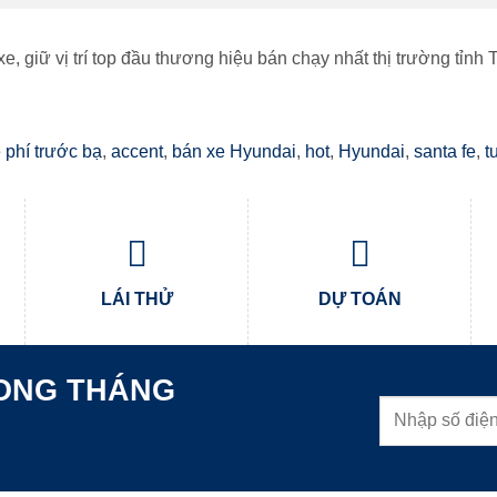
e, giữ vị trí top đầu thương hiệu bán chạy nhất thị trường tỉn
phí trước bạ
,
accent
,
bán xe Hyundai
,
hot
,
Hyundai
,
santa fe
,
t
LÁI THỬ
DỰ TOÁN
RONG THÁNG