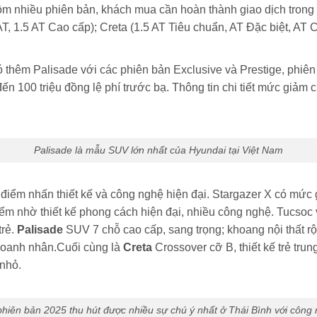
m nhiều phiên bản, khách mua cần hoàn thành giao dịch trong 
AT, 1.5 AT Cao cấp); Creta (1.5 AT Tiêu chuẩn, AT Đặc biệt, AT 
ó thêm Palisade với các phiên bản Exclusive và Prestige, phiê
ến 100 triệu đồng lệ phí trước bạ. Thông tin chi tiết mức giảm c
Palisade là mẫu SUV lớn nhất của Hyundai tại Việt Nam
 điểm nhấn thiết kế và công nghệ hiện đại. Stargazer X có mức
m nhờ thiết kế phong cách hiện đại, nhiều công nghệ. Tucsoc với
trẻ.
Palisade
SUV 7 chỗ cao cấp, sang trọng; khoang nội thất rộ
doanh nhân.Cuối cùng là
Creta
Crossover cỡ B, thiết kế trẻ trun
 nhỏ.
hiên bản 2025 thu hút được nhiều sự chú ý nhất ở Thái Bình với công