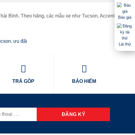
h Thái Bình. Theo hãng, các mẫu xe như Tucson, Accent và Santa
Báo giá
ucson
,
ưu đãi
Lái thử
TRẢ GÓP
BẢO HIỂM