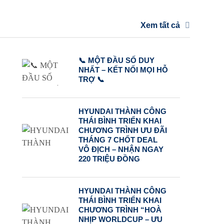
Xem tất cả
📞 MỘT ĐẦU SỐ DUY
NHẤT – KẾT NỐI MỌI HỖ
TRỢ 📞
HYUNDAI THÀNH CÔNG
THÁI BÌNH TRIỂN KHAI
CHƯƠNG TRÌNH ƯU ĐÃI
THÁNG 7 CHỐT DEAL
VÔ ĐỊCH – NHẬN NGAY
220 TRIỆU ĐỒNG
HYUNDAI THÀNH CÔNG
THÁI BÌNH TRIỂN KHAI
CHƯƠNG TRÌNH “HOÀ
NHỊP WORLDCUP – ƯU