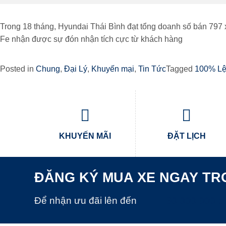
Trong 18 tháng, Hyundai Thái Bình đạt tổng doanh số bán 797 x
Fe nhận được sự đón nhận tích cực từ khách hàng
Posted in
Chung
,
Đại Lý
,
Khuyến mại
,
Tin Tức
Tagged
100% Lệ 
KHUYẾN MÃI
ĐẶT LỊCH
ĐĂNG KÝ MUA XE NGAY T
Để nhận ưu đãi lên đến
60.000.000 đ