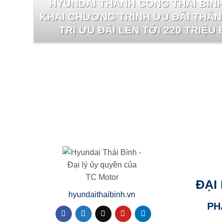
HYUNDAI THÀNH CÔNG THÁI BÌNH
KHAI CHƯƠNG TRÌNH ƯU ĐÃI THÁNG
TRỊ ƯU ĐÃI LÊN TỚI 220 TRIỆU
ĐẠI
hyundaithaibinh.vn
PH