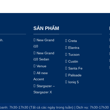
SẢN PHẨM
nh.
New Grand
Creta
i10
Elantra
New Grand
Tucson
i10 Sedan
Custin
Venue
Santa Fe
All new
Palisade
Accent
Ioniq 5
Stargazer –
Stargazer X
oanh: 7h30-17h30 (Tất cả các ngày trong tuần) | Dịch vụ: 7h30-17h30 