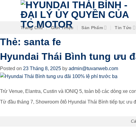
Trang Chủ
Giới Thiệu
Sản Phẩm
Tin Tức
Thẻ:
santa fe
Hyundai Thái Bình tung ưu đ
Posted on
23 Tháng 8, 2025
by
admin@tuvanweb.com
Trừ Venue,
Elantra, Custin
và IONIQ 5, toàn bộ các dòng xe co
Từ đầu tháng 7, Showroom ôtô Hyundai Thái Bình tiếp tục ưu đã
Cá