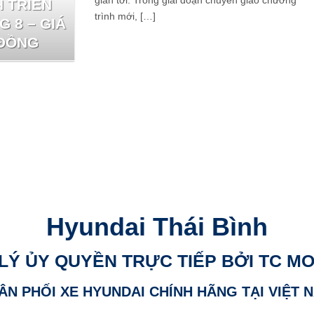
gian tới. Trong giai đoạn chuyển giao chương
 TRIỂN
trình mới, […]
 8 – GIÁ
 ĐỒNG
Hyundai Thái Bình
 LÝ ỦY QUYỀN TRỰC TIẾP BỞI TC M
ÂN PHỐI XE HYUNDAI CHÍNH HÃNG TẠI VIỆT 