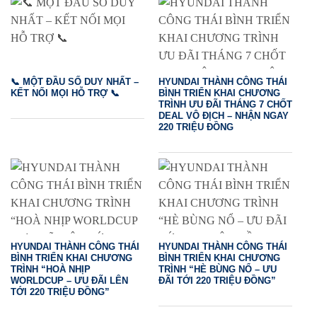
📞 MỘT ĐẦU SỐ DUY NHẤT –
HYUNDAI THÀNH CÔNG THÁI
KẾT NỐI MỌI HỖ TRỢ 📞
BÌNH TRIỂN KHAI CHƯƠNG
TRÌNH ƯU ĐÃI THÁNG 7 CHỐT
DEAL VÔ ĐỊCH – NHẬN NGAY
220 TRIỆU ĐỒNG
HYUNDAI THÀNH CÔNG THÁI
HYUNDAI THÀNH CÔNG THÁI
BÌNH TRIỂN KHAI CHƯƠNG
BÌNH TRIỂN KHAI CHƯƠNG
TRÌNH “HOÀ NHỊP
TRÌNH “HÈ BÙNG NỔ – ƯU
WORLDCUP – ƯU ĐÃI LÊN
ĐÃI TỚI 220 TRIỆU ĐỒNG”
TỚI 220 TRIỆU ĐỒNG”