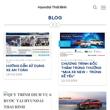
Hyundai Thái Bình
BLOG
BLOG, CHĂM SÓC KHÁCH HÀNG, TIN
BLOG, KHUYẾN MẠI, TIN TỨC
TỨC
CHƯƠNG TRÌNH BỐC
HƯỚNG DẪN SỬ DỤNG
THĂM TRÚNG THƯỞNG
XE AN TOÀN
“MUA XE NEW – TRÚNG
14/10/2024
XẾ YÊU”
12/10/2024