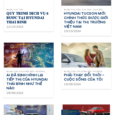
BLOG, TIN TỨC
BLOG, TIN TỨC, TIN TỨC - SỰ KIỆN
𝐐𝐔𝐘 𝐓𝐑𝐈̀𝐍𝐇 𝐃𝐈̣𝐂𝐇 𝐕𝐔̣ 𝟔
HYUNDAI TUCSON MỚI
𝐁𝐔̛𝐎̛́𝐂 𝐓𝐀̣𝐈 𝐇𝐘𝐔𝐍𝐃𝐀𝐈
CHÍNH THỨC ĐƯỢC GIỚI
𝐓𝐇𝐀́𝐈 𝐁𝐈̀𝐍𝐇
THIỆU TẠI THỊ TRƯỜNG
VIỆT NAM
12/10/2024
10/10/2024
BLOG, CÂU CHUYỆN ĐỜI THƯỜNG
BLOG, CÂU CHUYỆN ĐỜI THƯỜNG
AI ĐÃ ĐỊNH HÌNH LẠI
PHẢI THAY ĐỔI THÔI –
TIẾP THỊ CỦA HYUNDAI
CUỘC SỐNG CỦA TÔI
THÁI BÌNH NHƯ THẾ
19/06/2024
NÀO
26/06/2024