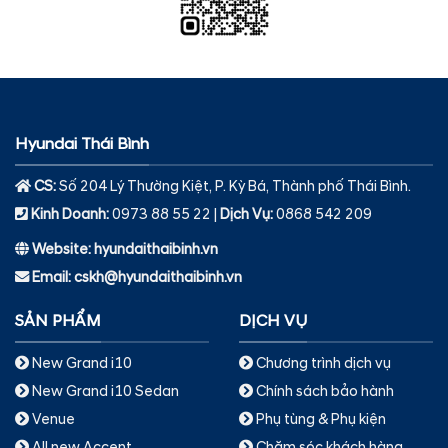
Hyundai Thái Bình
CS:
Số 204 Lý Thường Kiệt, P. Kỳ Bá, Thành phố Thái Bình.
Kinh Doanh:
0973 88 55 22 |
Dịch Vụ
:
0868 542 209
Website: hyundaithaibinh.vn
Email: cskh@hyundaithaibinh.vn
SẢN PHẨM
DỊCH VỤ
New Grand i10
Chương trình dịch vụ
New Grand i10 Sedan
Chính sách bảo hành
Venue
Phụ tùng & Phụ kiện