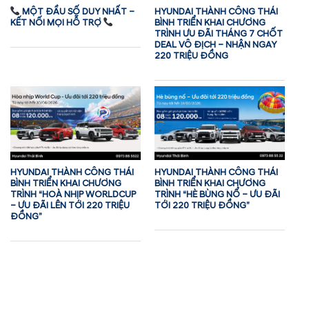
MỘT ĐẦU SỐ DUY NHẤT –
HYUNDAI THÀNH CÔNG THÁI
KẾT NỐI MỌI HỖ TRỢ
BÌNH TRIỂN KHAI CHƯƠNG
TRÌNH ƯU ĐÃI THÁNG 7 CHỐT
DEAL VÔ ĐỊCH – NHẬN NGAY
220 TRIỆU ĐỒNG
HYUNDAI THÀNH CÔNG THÁI
HYUNDAI THÀNH CÔNG THÁI
BÌNH TRIỂN KHAI CHƯƠNG
BÌNH TRIỂN KHAI CHƯƠNG
TRÌNH “HOÀ NHỊP WORLDCUP
TRÌNH “HÈ BÙNG NỔ – ƯU ĐÃI
– ƯU ĐÃI LÊN TỚI 220 TRIỆU
TỚI 220 TRIỆU ĐỒNG”
ĐỒNG”