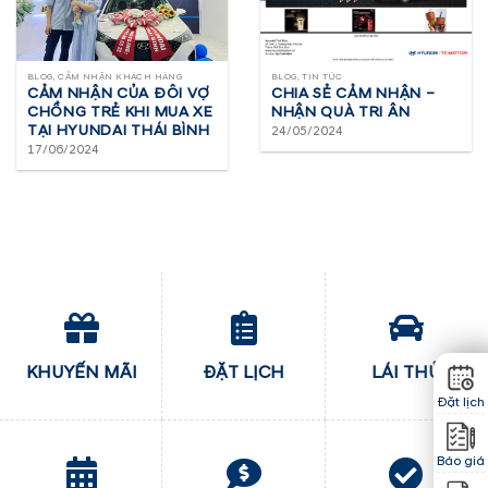
BLOG, CẢM NHẬN KHÁCH HÀNG
BLOG, TIN TỨC
CẢM NHẬN CỦA ĐÔI VỢ
CHIA SẺ CẢM NHẬN –
CHỒNG TRẺ KHI MUA XE
NHẬN QUÀ TRI ÂN
TẠI HYUNDAI THÁI BÌNH
24/05/2024
17/06/2024
KHUYẾN MÃI
ĐẶT LỊCH
LÁI THỬ
Đặt lịch
Báo giá