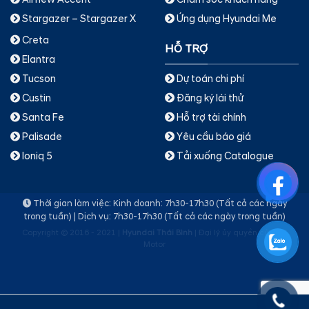
All new Accent
Chăm sóc khách hàng
Stargazer – Stargazer X
Ứng dụng Hyundai Me
Creta
HỖ TRỢ
Elantra
Dự toán chi phí
Tucson
Đăng ký lái thử
Custin
Hỗ trợ tài chính
Santa Fe
Yêu cầu báo giá
Palisade
Tải xuống Catalogue
Ioniq 5
Thời gian làm việc: Kinh doanh: 7h30-17h30 (Tất cả các ngày
trong tuần) | Dịch vụ: 7h30-17h30 (Tất cả các ngày trong tuần)
Copyright © 2016 - 2021 |
Hyundai Thái Bình
| Đại lý ủy quyền của TC
Motor