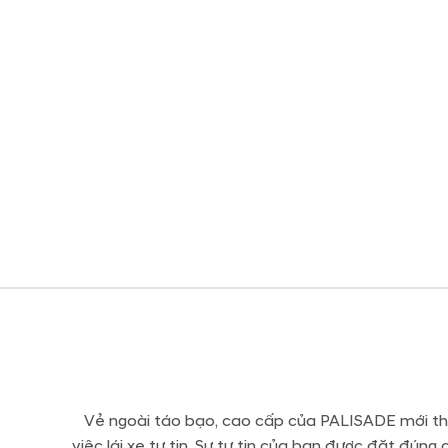
Vẻ ngoài táo bạo, cao cấp của PALISADE mới thu 
việc lái xe tự tin. Sự tự tin của bạn được đặt đún