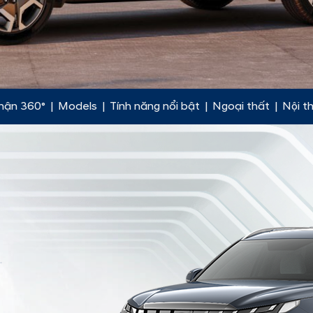
hận 360°
|
Models
|
Tính năng nổi bật
|
Ngoại thất
|
Nội t