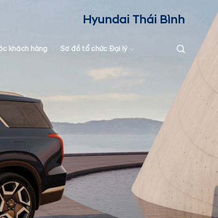
Hyundai Thái Bình
óc khách hàng
Sơ đồ tổ chức Đại lý