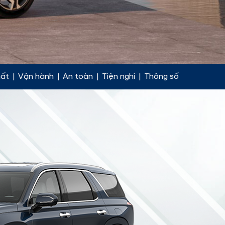
hất
|
Vận hành
|
An toàn
|
Tiện nghi
|
Thông số