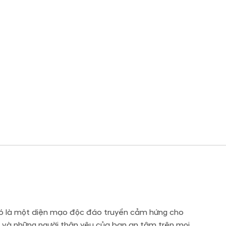
. Đó là một diện mạo độc đáo truyền cảm hứng cho
bạn và những người thân yêu của bạn an tâm trên mọi