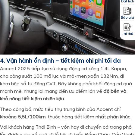
Đặt lịch
Báo giá
Lái thử
4. Vận hành ổn định – tiết kiệm chi phí tối đa
Accent 2025 tiếp tục sử dụng động cơ xăng 1.4L Kappa,
cho công suất 100 mã lực và mô-men xoắn 132Nm, đi
kèm hộp số tự động CVT. Đây không phải khối động cơ quá
mạnh mẽ, nhưng lại mang đến ưu điểm lớn về
độ bền và
khả năng tiết kiệm nhiên liệu
.
Theo công bố, mức tiêu thụ trung bình của Accent chỉ
khoảng
5,5L/100km
, thuộc hàng tiết kiệm nhất phân khúc.
Với khách hàng Thái Bình – vốn hay di chuyển cả trong phố
lẫn đường dài về quê, đi lễ hội, đi biển Đồng Châu, Cồn Vành