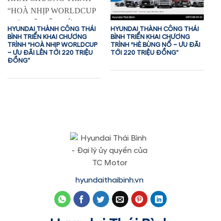
HYUNDAI THÀNH CÔNG THÁI
HYUNDAI THÀNH CÔNG THÁI
BÌNH TRIỂN KHAI CHƯƠNG
BÌNH TRIỂN KHAI CHƯƠNG
TRÌNH “HOÀ NHỊP WORLDCUP
TRÌNH “HÈ BÙNG NỔ – ƯU ĐÃI
– ƯU ĐÃI LÊN TỚI 220 TRIỆU
TỚI 220 TRIỆU ĐỒNG”
ĐỒNG”
hyundaithaibinh.vn