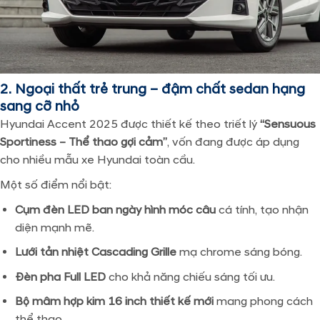
2. Ngoại thất trẻ trung – đậm chất sedan hạng
sang cỡ nhỏ
Hyundai Accent 2025 được thiết kế theo triết lý
“Sensuous
Sportiness – Thể thao gợi cảm”
, vốn đang được áp dụng
cho nhiều mẫu xe Hyundai toàn cầu.
Một số điểm nổi bật:
Cụm đèn LED ban ngày hình móc câu
cá tính, tạo nhận
diện mạnh mẽ.
Lưới tản nhiệt Cascading Grille
mạ chrome sáng bóng.
Đèn pha Full LED
cho khả năng chiếu sáng tối ưu.
Bộ mâm hợp kim 16 inch thiết kế mới
mang phong cách
thể thao.