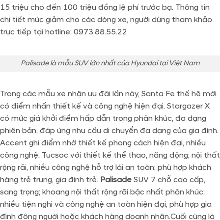
15 triệu cho đến 100 triệu đồng lệ phí trước bạ. Thông tin
chi tiết mức giảm cho các dòng xe, người dùng tham khảo
trực tiếp tại hotline: 0973.88.55.22
Palisade là mẫu SUV lớn nhất của Hyundai tại Việt Nam
Trong các mẫu xe nhận ưu đãi lần này, Santa Fe thế hệ mới
có điểm nhấn thiết kế và công nghệ hiện đại. Stargazer X
có mức giá khởi điểm hấp dẫn trong phân khúc, đa dạng
phiên bản, đáp ứng nhu cầu di chuyển đa dạng của gia đình.
Accent ghi điểm nhờ thiết kế phong cách hiện đại, nhiều
công nghệ. Tucsoc với thiết kế thể thao, năng động; nội thất
rộng rãi, nhiều công nghệ hỗ trợ lái an toàn; phù hợp khách
hàng trẻ trung, gia đình trẻ.
Palisade
SUV 7 chỗ cao cấp,
sang trọng; khoang nội thất rộng rãi bậc nhất phân khúc;
nhiều tiện nghi và công nghệ an toàn hiện đại, phù hợp gia
đình đông người hoặc khách hàng doanh nhân.Cuối cùng là