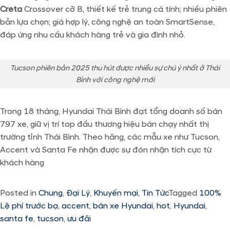
Creta
Crossover cỡ B, thiết kế trẻ trung cá tính; nhiều phiên
bản lựa chọn; giá hợp lý, công nghệ an toàn SmartSense,
đáp ứng nhu cầu khách hàng trẻ và gia đình nhỏ.
Tucson phiên bản 2025 thu hút được nhiều sự chú ý nhất ở Thái
Bình với công nghệ mới
Trong 18 tháng, Hyundai Thái Bình đạt tổng doanh số bán
797 xe, giữ vị trí top đầu thương hiệu bán chạy nhất thị
trường tỉnh Thái Bình. Theo hãng, các mẫu xe như Tucson,
Accent và Santa Fe nhận được sự đón nhận tích cực từ
khách hàng
Posted in
Chung
,
Đại Lý
,
Khuyến mại
,
Tin Tức
Tagged
100%
Lệ phí trước bạ
,
accent
,
bán xe Hyundai
,
hot
,
Hyundai
,
santa fe
,
tucson
,
ưu đãi