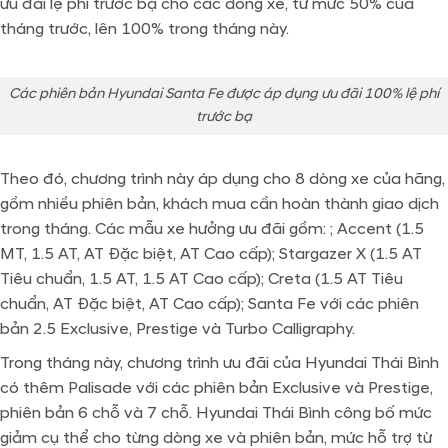
ưu đãi lệ phí trước bạ cho các dòng xe, từ mức 50% của
tháng trước, lên 100% trong tháng này.
Các phiên bản Hyundai Santa Fe được áp dụng ưu đãi 100% lệ phí
trước bạ
Theo đó, chương trình này áp dụng cho 8 dòng xe của hãng,
gồm nhiều phiên bản, khách mua cần hoàn thành giao dịch
trong tháng. Các mẫu xe hưởng ưu đãi gồm: ; Accent (1.5
MT, 1.5 AT, AT Đặc biệt, AT Cao cấp); Stargazer X (1.5 AT
Tiêu chuẩn, 1.5 AT, 1.5 AT Cao cấp); Creta (1.5 AT Tiêu
chuẩn, AT Đặc biệt, AT Cao cấp); Santa Fe với các phiên
bản 2.5 Exclusive, Prestige và Turbo Calligraphy.
Trong tháng này, chương trình ưu đãi của Hyundai Thái Bình
có thêm Palisade với các phiên bản Exclusive và Prestige,
phiên bản 6 chỗ và 7 chỗ. Hyundai Thái Bình công bố mức
giảm cụ thể cho từng dòng xe và phiên bản, mức hỗ trợ từ