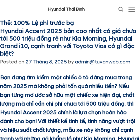
Hyundai Thái Bình
Thẻ:
100% Lệ phí trước bạ
Hyundai Accent 2025 bản cao nhất có giá chưa
tới 500 triệu đồng rẻ như Kia Morning, Hyundai
Grand i10, cạnh tranh với Toyota Vios có gì đặc
biệt?
Posted on
27 Tháng 8, 2025
by
admin@tuvanweb.com
Bạn đang tìm kiếm một chiếc ô tô đáng mua trong
năm 2025 mà không phải tốn quá nhiều tiền? Nếu
bạn từng mơ ước sở hữu một chiếc xe hiện đại, chất
lượng mà chỉ cần chi phí chưa tới 500 triệu đồng, thì
Hyundai Accent 2025 chính là lựa chọn hoàn hảo
dành cho bạn! Với thiết kế tinh tế, tính năng vượt trội
và hiệu suất chất lượng, mẫu xe này không chỉ cạnh
tranh với những gã khổng lồ như Kia Morning, Hyundai