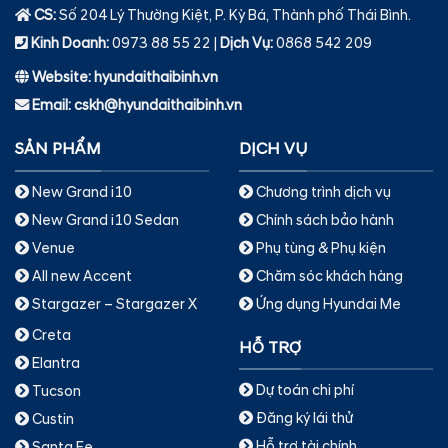
CS:
Số 204 Lý Thường Kiệt, P. Kỳ Bá, Thành phố Thái Bình.
Kinh Doanh:
0973 88 55 22 |
Dịch Vụ
:
0868 542 209
Website: hyundaithaibinh.vn
Email: cskh@hyundaithaibinh.vn
SẢN PHẨM
DỊCH VỤ
New Grand i10
Chương trình dịch vụ
New Grand i10 Sedan
Chính sách bảo hành
Venue
Phụ tùng & Phụ kiện
All new Accent
Chăm sóc khách hàng
Stargazer – Stargazer X
Ứng dụng Hyundai Me
Creta
HỖ TRỢ
Elantra
Dự toán chi phí
Tucson
Đăng ký lái thử
Custin
Hỗ trợ tài chính
Santa Fe