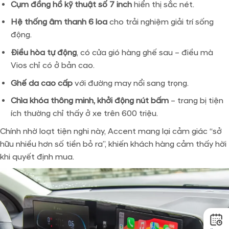
Cụm đồng hồ kỹ thuật số 7 inch
hiển thị sắc nét.
Hệ thống âm thanh 6 loa
cho trải nghiệm giải trí sống
động.
Điều hòa tự động
, có cửa gió hàng ghế sau – điều mà
Vios chỉ có ở bản cao.
Ghế da cao cấp
với đường may nổi sang trọng.
Chìa khóa thông minh, khởi động nút bấm
– trang bị tiện
ích thường chỉ thấy ở xe trên 600 triệu.
Chính nhờ loạt tiện nghi này, Accent mang lại cảm giác “sở
hữu nhiều hơn số tiền bỏ ra”, khiến khách hàng cảm thấy hời
khi quyết định mua.