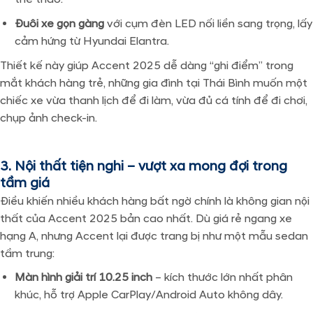
Đuôi xe gọn gàng
với cụm đèn LED nối liền sang trọng, lấy
cảm hứng từ Hyundai Elantra.
Thiết kế này giúp Accent 2025 dễ dàng “ghi điểm” trong
mắt khách hàng trẻ, những gia đình tại Thái Bình muốn một
chiếc xe vừa thanh lịch để đi làm, vừa đủ cá tính để đi chơi,
chụp ảnh check-in.
3. Nội thất tiện nghi – vượt xa mong đợi trong
tầm giá
Điều khiến nhiều khách hàng bất ngờ chính là không gian nội
thất của Accent 2025 bản cao nhất. Dù giá rẻ ngang xe
hạng A, nhưng Accent lại được trang bị như một mẫu sedan
tầm trung:
Màn hình giải trí 10.25 inch
– kích thước lớn nhất phân
khúc, hỗ trợ Apple CarPlay/Android Auto không dây.