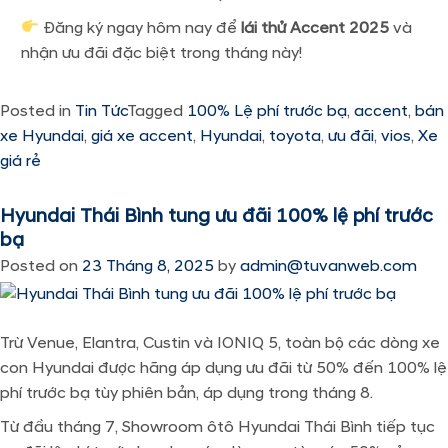
Đăng ký ngay hôm nay để
lái thử Accent 2025
và
nhận ưu đãi đặc biệt trong tháng này!
Posted in
Tin Tức
Tagged
100% Lệ phí trước bạ
,
accent
,
bán
xe Hyundai
,
giá xe accent
,
Hyundai
,
toyota
,
ưu đãi
,
vios
,
Xe
giá rẻ
Hyundai Thái Bình tung ưu đãi 100% lệ phí trước
bạ
Posted on
23 Tháng 8, 2025
by
admin@tuvanweb.com
Trừ Venue,
Elantra, Custin
và IONIQ 5, toàn bộ các dòng xe
con Hyundai được hãng áp dụng ưu đãi từ 50% đến 100% lệ
phí trước bạ tùy phiên bản, áp dụng trong tháng 8.
Từ đầu tháng 7, Showroom ôtô Hyundai Thái Bình tiếp tục