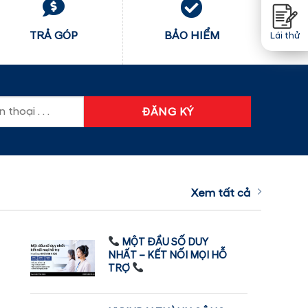
TRẢ GÓP
BẢO HIỂM
Lái thử
Xem tất cả
MỘT ĐẦU SỐ DUY
NHẤT – KẾT NỐI MỌI HỖ
TRỢ