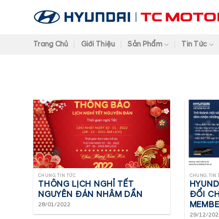
Trang Chủ
Giới Thiệu
Sản Phẩm
Tin Tức
CHUNG, TIN TỨC
CHUNG, TIN
THÔNG LỊCH NGHỈ TẾT
HYUND
NGUYÊN ĐÁN NHÂM DẦN
ĐỔI C
MEMBE
28/01/2022
29/12/202