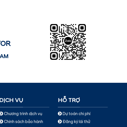
TOR
NAM
DỊCH VỤ
HỖ TRỢ
Chương trình dịch vụ
Dự toán chi phí
Chính sách bảo hành
Đăng ký lái thử