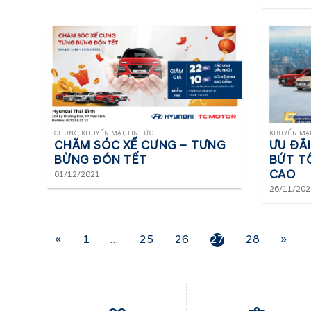
CHUNG, KHUYẾN MẠI, TIN TỨC
KHUYẾN MẠI,
CHĂM SÓC XẾ CƯNG – TƯNG
ƯU ĐÃI
BỪNG ĐÓN TẾT
BỨT T
CAO
01/12/2021
26/11/202
«
1
…
25
26
27
28
»