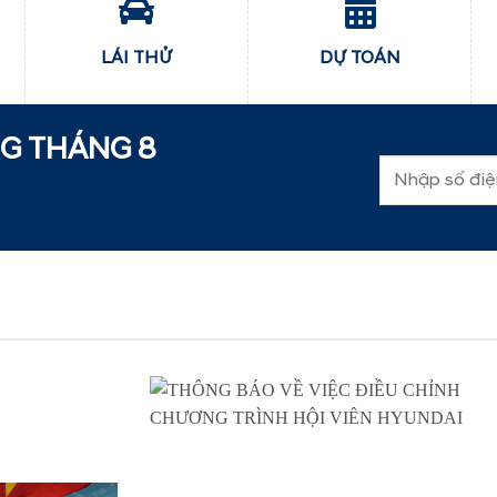
LÁI THỬ
DỰ TOÁN
NG THÁNG
8
đ