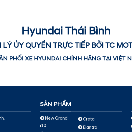
Hyundai Thái Bình
I LÝ ỦY QUYỀN TRỰC TIẾP BỞI TC MO
ÂN PHỐI XE HYUNDAI CHÍNH HÃNG TẠI VIỆT 
SẢN PHẨM
nh.
New Grand
Creta
i10
Elantra