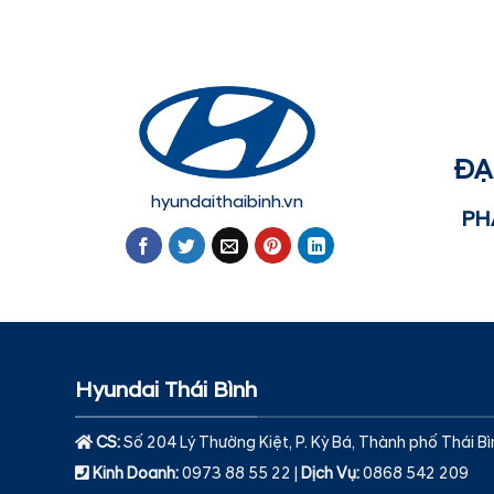
ĐẠ
hyundaithaibinh.vn
PH
Hyundai Thái Bình
CS:
Số 204 Lý Thường Kiệt, P. Kỳ Bá, Thành phố Thái Bì
Kinh Doanh:
0973 88 55 22 |
Dịch Vụ
:
0868 542 209