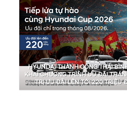
HYUNDAI THÀNH CÔNG THÁI BÌNH
KHAI CHƯƠNG TRÌNH ƯU ĐÃI THÁNG
TRỊ ƯU ĐÃI LÊN TỚI 220 TRIỆU