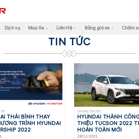
Dịch vụ
Mua Xe
Liên Hệ
Bảng giá xe
Chăm s
TIN TỨC
 TỨC
CHUNG, TIN TỨC
AI THÁI BÌNH THAY
HYUNDAI THÀNH CÔNG
HƯƠNG TRÌNH HYUNDAI
THIỆU TUCSON 2022 T
RSHIP 2022
HOÀN TOÀN MỚI
1
28/12/2021