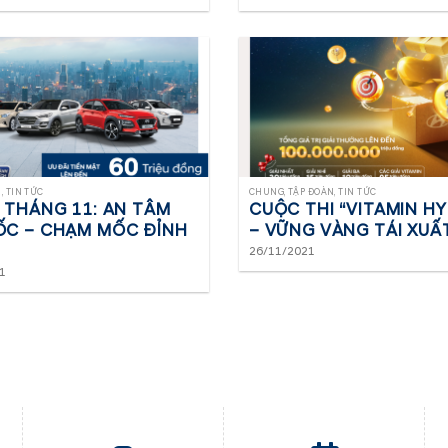
 TIN TỨC
CHUNG, TẬP ĐOÀN, TIN TỨC
 THÁNG 11: AN TÂM
CUỘC THI “VITAMIN H
ỐC – CHẠM MỐC ĐỈNH
– VỮNG VÀNG TÁI XUẤT
26/11/2021
1