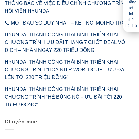
THÔNG BÁO VỀ VIỆC ĐIỀU CHỈNH CHƯƠNG TRÌNH
HỘI VIÊN HYUNDAI
📞 MỘT ĐẦU SỐ DUY NHẤT – KẾT NỐI MỌI HỖ TRỢ 📞
Lái thử
HYUNDAI THÀNH CÔNG THÁI BÌNH TRIỂN KHAI
CHƯƠNG TRÌNH ƯU ĐÃI THÁNG 7 CHỐT DEAL VÔ
ĐỊCH – NHẬN NGAY 220 TRIỆU ĐỒNG
HYUNDAI THÀNH CÔNG THÁI BÌNH TRIỂN KHAI
CHƯƠNG TRÌNH “HOÀ NHỊP WORLDCUP – ƯU ĐÃI
LÊN TỚI 220 TRIỆU ĐỒNG”
HYUNDAI THÀNH CÔNG THÁI BÌNH TRIỂN KHAI
CHƯƠNG TRÌNH “HÈ BÙNG NỔ – ƯU ĐÃI TỚI 220
TRIỆU ĐỒNG”
Chuyên mục