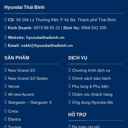
Hyundai Thái Bình
CS:
Số 204 Lý Thường Kiệt, P. Kỳ Bá, Thành phố Thái Bình.
Kinh Doanh:
0973 88 55 22 |
Dịch Vụ
:
0868 542 209
Website: hyundaithaibinh.vn
Email: cskh@hyundaithaibinh.vn
SẢN PHẨM
DỊCH VỤ
New Grand i10
Chương trình dịch vụ
New Grand i10 Sedan
Chính sách bảo hành
Venue
Phụ tùng & Phụ kiện
All new Accent
Chăm sóc khách hàng
Stargazer – Stargazer X
Ứng dụng Hyundai Me
Creta
HỖ TRỢ
Elantra
Dự toán chi phí
Tucson