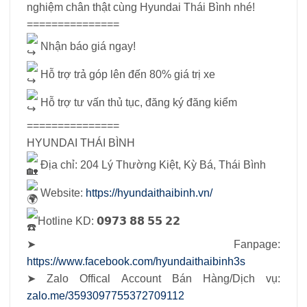
nghiệm chân thật cùng Hyundai Thái Bình nhé!
===============
Nhận báo giá ngay!
Hỗ trợ trả góp lên đến 80% giá trị xe
Hỗ trợ tư vấn thủ tục, đăng ký đăng kiểm
===============
HYUNDAI THÁI BÌNH
Địa chỉ: 204 Lý Thường Kiệt, Kỳ Bá, Thái Bình
Website:
https://hyundaithaibinh.vn/
Hotline KD: 𝟬𝟵𝟳𝟯 𝟴𝟴 𝟱𝟱 𝟮𝟮
➤ Fanpage:
https://www.facebook.com/hyundaithaibinh3s
➤ Zalo Offical Account Bán Hàng/Dịch vụ:
zalo.me/3593097755372709112