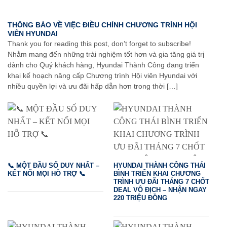
THÔNG BÁO VỀ VIỆC ĐIỀU CHỈNH CHƯƠNG TRÌNH HỘI
VIÊN HYUNDAI
Thank you for reading this post, don’t forget to subscribe!
Nhằm mang đến những trải nghiệm tốt hơn và gia tăng giá trị
dành cho Quý khách hàng, Hyundai Thành Công đang triển
khai kế hoạch nâng cấp Chương trình Hội viên Hyundai với
nhiều quyền lợi và ưu đãi hấp dẫn hơn trong thời […]
📞 MỘT ĐẦU SỐ DUY NHẤT –
HYUNDAI THÀNH CÔNG THÁI
KẾT NỐI MỌI HỖ TRỢ 📞
BÌNH TRIỂN KHAI CHƯƠNG
TRÌNH ƯU ĐÃI THÁNG 7 CHỐT
DEAL VÔ ĐỊCH – NHẬN NGAY
220 TRIỆU ĐỒNG