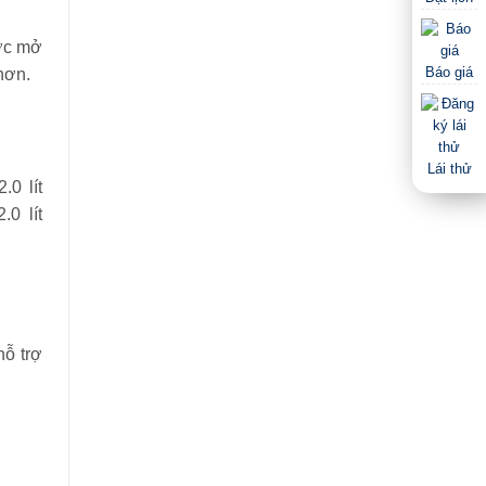
ược mở
Báo giá
hơn.
Lái thử
0 lít
0 lít
hỗ trợ