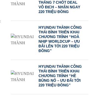
THÁNG 7 CHỐT DEAL
VÔ ĐỊCH – NHẬN NGAY
220 TRIỆU ĐỒNG
t
,
HYUNDAI THÀNH CÔNG
THÁI BÌNH TRIỂN KHAI
CHƯƠNG TRÌNH “HOÀ
NHỊP WORLDCUP – ƯU
ĐÃI LÊN TỚI 220 TRIỆU
ĐỒNG”
HYUNDAI THÀNH CÔNG
THÁI BÌNH TRIỂN KHAI
CHƯƠNG TRÌNH “HÈ
BÙNG NỔ – ƯU ĐÃI TỚI
220 TRIỆU ĐỒNG”