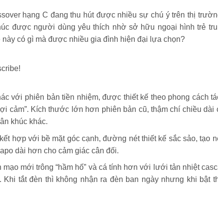
sover hạng C đang thu hút được nhiều sự chú ý trên thị trườn
húc được người dùng yêu thích nhờ sở hữu ngoại hình trẻ tr
xe này có gì mà được nhiều gia đình hiện đại lựa chọn?
scribe!
khác với phiên bản tiền nhiệm, được thiết kế theo phong cách t
i cảm”. Kích thước lớn hơn phiên bản cũ, thậm chí chiều dài
ân khúc khác.
ết hợp với bề mặt góc cạnh, đường nét thiết kế sắc sảo, tạo 
capo dài hơn cho cảm giác cân đối.
 mạo mới trông “hầm hố” và cá tính hơn với lưới tản nhiệt cas
 Khi tắt đèn thì không nhận ra đèn ban ngày nhưng khi bật t