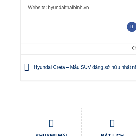
Website: hyundaithaibinh.vn
C
Hyundai Creta – Mẫu SUV đáng sở hữu nhất 
KHUYẾN MÃI
ĐẶT LỊCH