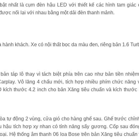
bật nhất là cụm đèn hậu LED với thiết kế các hình tam giác
 được nối lại với nhau bằng một dải đèn thanh mảnh.
à hành khách. Xe có nội thất bọc da màu đen, riêng bản 1.6 Tur
 bản táp lô thay vì tách biệt phía trên cao như bản tiền nhiệm
 Carplay. Vô lăng 4 chấu mới, tích hợp nhiều phím chức năng 
D kích thước 4.2 inch cho bản Xăng tiêu chuẩn và kích thước
òa tự động 2 vùng, cửa gió cho hàng ghế sau. Ghế trước chỉn
iếu hậu tích hợp xy nhan có tính năng sấy gương. Cốp sau đó
hoại. Hệ thống âm thanh 06 loa Bose trên bản Xăng tiêu chuẩn