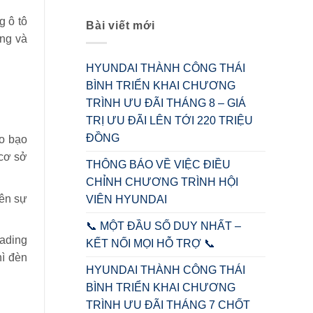
g ô tô
Bài viết mới
ung và
HYUNDAI THÀNH CÔNG THÁI
BÌNH TRIỂN KHAI CHƯƠNG
TRÌNH ƯU ĐÃI THÁNG 8 – GIÁ
TRỊ ƯU ĐÃI LÊN TỚI 220 TRIỆU
ĐỒNG
áo bạo
 cơ sở
THÔNG BÁO VỀ VIỆC ĐIỀU
CHỈNH CHƯƠNG TRÌNH HỘI
nên sự
VIÊN HYUNDAI
📞 MỘT ĐẦU SỐ DUY NHẤT –
cading
KẾT NỐI MỌI HỖ TRỢ 📞
hì đèn
HYUNDAI THÀNH CÔNG THÁI
BÌNH TRIỂN KHAI CHƯƠNG
TRÌNH ƯU ĐÃI THÁNG 7 CHỐT