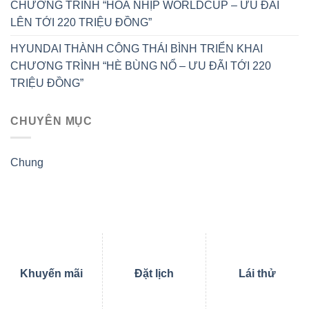
CHƯƠNG TRÌNH “HOÀ NHỊP WORLDCUP – ƯU ĐÃI
LÊN TỚI 220 TRIỆU ĐỒNG”
HYUNDAI THÀNH CÔNG THÁI BÌNH TRIỂN KHAI
CHƯƠNG TRÌNH “HÈ BÙNG NỔ – ƯU ĐÃI TỚI 220
TRIỆU ĐỒNG”
CHUYÊN MỤC
Chung
Khuyến mãi
Đặt lịch
Lái thử