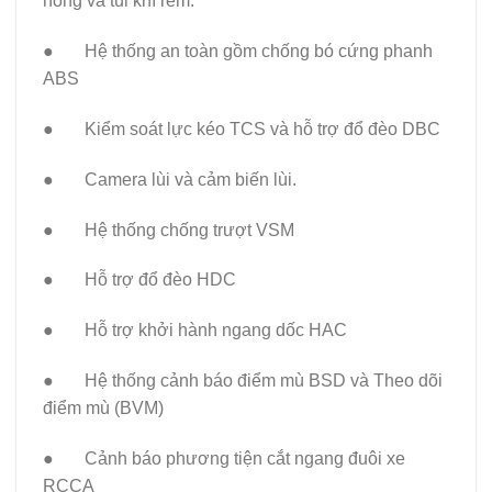
hông và túi khí rèm.
● Hệ thống an toàn gồm chống bó cứng phanh
ABS
● Kiểm soát lực kéo TCS và hỗ trợ đổ đèo DBC
● Camera lùi và cảm biến lùi.
● Hệ thống chống trượt VSM
● Hỗ trợ đổ đèo HDC
● Hỗ trợ khởi hành ngang dốc HAC
● Hệ thống cảnh báo điểm mù BSD và Theo dõi
điểm mù (BVM)
● Cảnh báo phương tiện cắt ngang đuôi xe
RCCA