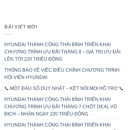
BÀI VIẾT MỚI
HYUNDAI THÀNH CÔNG THÁI BÌNH TRIỂN KHAI
CHƯƠNG TRÌNH ƯU ĐÃI THÁNG 8 – GIÁ TRỊ ƯU ĐÃI
LÊN TỚI 220 TRIỆU ĐỒNG
THÔNG BÁO VỀ VIỆC ĐIỀU CHỈNH CHƯƠNG TRÌNH
HỘI VIÊN HYUNDAI
📞 MỘT ĐẦU SỐ DUY NHẤT – KẾT NỐI MỌI HỖ TRỢ 📞
HYUNDAI THÀNH CÔNG THÁI BÌNH TRIỂN KHAI
CHƯƠNG TRÌNH ƯU ĐÃI THÁNG 7 CHỐT DEAL VÔ
ĐỊCH – NHẬN NGAY 220 TRIỆU ĐỒNG
HYUNDAI THÀNH CÔNG THÁI BÌNH TRIỂN KHAI