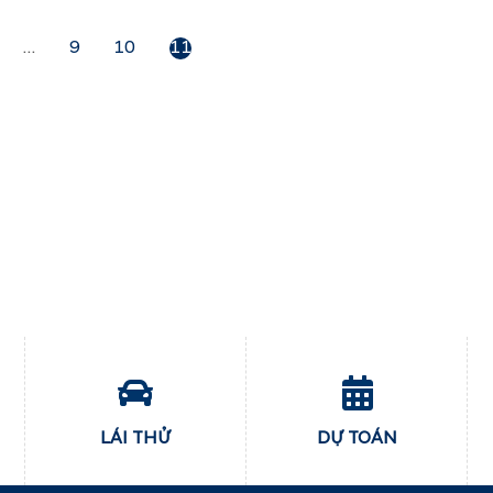
…
9
10
11
LÁI THỬ
DỰ TOÁN