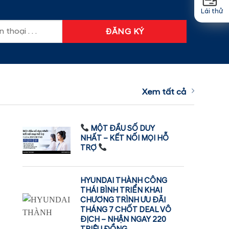
Lái thử
Xem tất cả
MỘT ĐẦU SỐ DUY
NHẤT – KẾT NỐI MỌI HỖ
TRỢ
HYUNDAI THÀNH CÔNG
THÁI BÌNH TRIỂN KHAI
CHƯƠNG TRÌNH ƯU ĐÃI
THÁNG 7 CHỐT DEAL VÔ
ĐỊCH – NHẬN NGAY 220