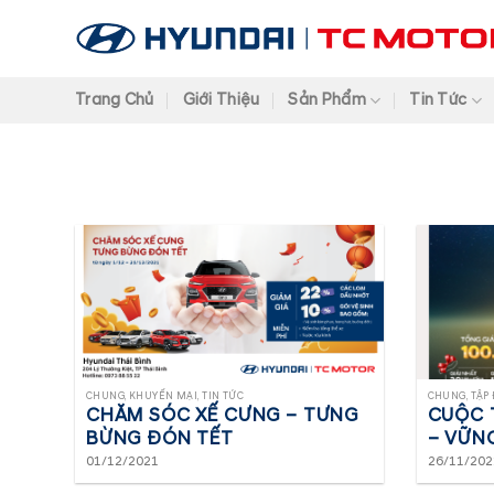
Trang Chủ
Giới Thiệu
Sản Phẩm
Tin Tức
CHUNG, KHUYẾN MẠI, TIN TỨC
CHUNG, TẬP 
CHĂM SÓC XẾ CƯNG – TƯNG
CUỘC T
BỪNG ĐÓN TẾT
– VỮNG
01/12/2021
26/11/202