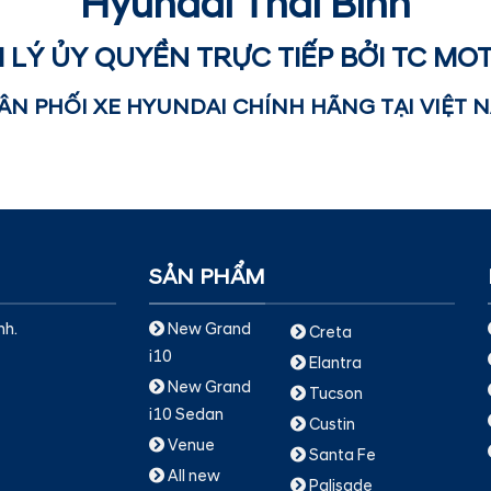
Hyundai Thái Bình
I LÝ ỦY QUYỀN TRỰC TIẾP BỞI TC MO
ÂN PHỐI XE HYUNDAI CHÍNH HÃNG TẠI VIỆT 
SẢN PHẨM
nh.
New Grand
Creta
i10
Elantra
New Grand
Tucson
i10 Sedan
Custin
Venue
Santa Fe
All new
Palisade