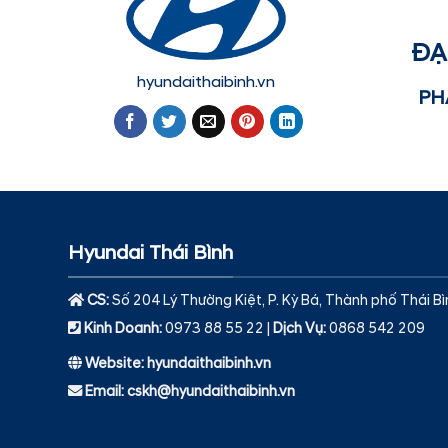
ĐẠ
hyundaithaibinh.vn
PH
Hyundai Thái Bình
CS:
Số 204 Lý Thường Kiệt, P. Kỳ Bá, Thành phố Thái Bì
Kinh Doanh:
0973 88 55 22 |
Dịch Vụ
:
0868 542 209
Website: hyundaithaibinh.vn
Email: cskh@hyundaithaibinh.vn