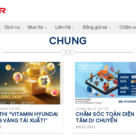
Dịch vụ
Mua Xe
Liên Hệ
Bảng giá xe
Chăm s
CHUNG
ĐOÀN, TIN TỨC
CHUNG, ĐẠI LÝ, TIN TỨC
HI “VITAMIN HYUNDAI
CHĂM SÓC TOÀN DIỆN 
 VÀNG TÁI XUẤT!”
TÂM DI CHUYỂN
1
26/11/2021