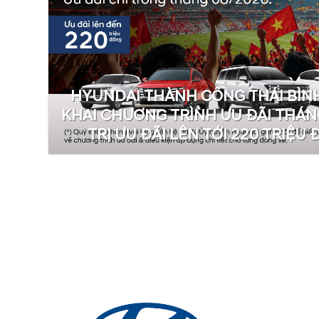
HYUNDAI THÀNH CÔNG THÁI BÌNH
KHAI CHƯƠNG TRÌNH ƯU ĐÃI THÁNG
TRỊ ƯU ĐÃI LÊN TỚI 220 TRIỆU