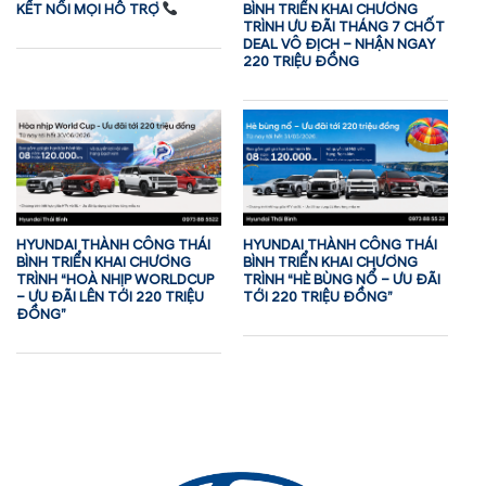
KẾT NỐI MỌI HỖ TRỢ
BÌNH TRIỂN KHAI CHƯƠNG
TRÌNH ƯU ĐÃI THÁNG 7 CHỐT
DEAL VÔ ĐỊCH – NHẬN NGAY
220 TRIỆU ĐỒNG
HYUNDAI THÀNH CÔNG THÁI
HYUNDAI THÀNH CÔNG THÁI
BÌNH TRIỂN KHAI CHƯƠNG
BÌNH TRIỂN KHAI CHƯƠNG
TRÌNH “HOÀ NHỊP WORLDCUP
TRÌNH “HÈ BÙNG NỔ – ƯU ĐÃI
– ƯU ĐÃI LÊN TỚI 220 TRIỆU
TỚI 220 TRIỆU ĐỒNG”
ĐỒNG”