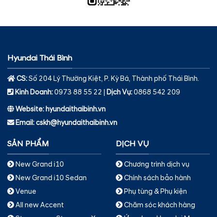
Hyundai Thái Bình
CS:
Số 204 Lý Thường Kiệt, P. Kỳ Bá, Thành phố Thái Bình.
Kinh Doanh:
0973 88 55 22 |
Dịch Vụ
:
0868 542 209
Website: hyundaithaibinh.vn
Email: cskh@hyundaithaibinh.vn
SẢN PHẨM
DỊCH VỤ
New Grand i10
Chương trình dịch vụ
New Grand i10 Sedan
Chính sách bảo hành
Venue
Phụ tùng & Phụ kiện
All new Accent
Chăm sóc khách hàng