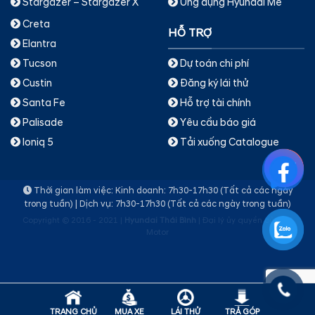
Stargazer – Stargazer X
Ứng dụng Hyundai Me
Creta
HỖ TRỢ
Elantra
Dự toán chi phí
Tucson
Đăng ký lái thử
Custin
Hỗ trợ tài chính
Santa Fe
Yêu cầu báo giá
Palisade
Tải xuống Catalogue
Ioniq 5
Thời gian làm việc: Kinh doanh: 7h30-17h30 (Tất cả các ngày
trong tuần) | Dịch vụ: 7h30-17h30 (Tất cả các ngày trong tuần)
Copyright © 2016 - 2021 |
Hyundai Thái Bình
| Đại lý ủy quyền của TC
Motor
TRANG CHỦ
MUA XE
LÁI THỬ
TRẢ GÓP