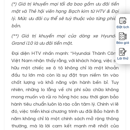
(*) Giá trị khuyến mại tối đa bao gồm ưu đãi tiền
mặt và Thẻ hội viên hạng Bạch kim từ HTV & Đại
lý. Mức ưu đãi cụ thể sẽ tuỳ thuộc vào từng phiên
bản.
Đặt lịch
(**) Giá trị khuyến mại của dòng xe Hyundai
Grand i10 là ưu đãi tiền mặt.
Báo giá
Đại diện HTV nhấn mạnh: “Hyundai Thành Công
Lái thử
Việt Nam nhận thấy rằng, với khách hàng, việc sở
hữu một chiếc xe ô tô không chỉ là một khoản
đầu tư lớn mà còn là sự đặt trọn niềm tin vào
chất lượng và khả năng vận hành bền bỉ. Tuy
nhiên, những lo lắng về chi phí sửa chữa không
mong muốn và rủi ro hỏng hóc sau thời gian bảo
hành tiêu chuẩn luôn là rào cản tâm lý. Chính vì lẽ
đó, việc triển khai chương trình ưu đãi Bảo hành 8
năm không chỉ là một chính sách mở rộng thông
thường, mà là lời cam kết mạnh mẽ nhất của