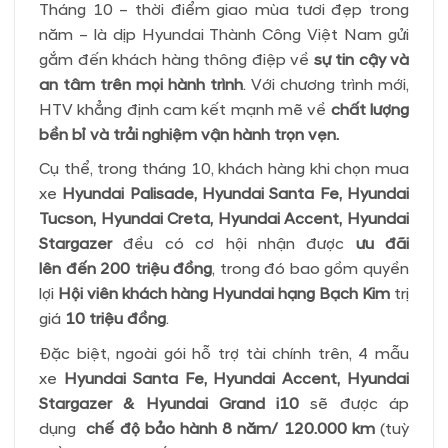
Tháng 10 – thời điểm giao mùa tươi đẹp trong
năm – là dịp Hyundai Thành Công Việt Nam gửi
gắm đến khách hàng thông điệp về
sự tin cậy và
an tâm trên mọi hành trình
. Với chương trình mới,
HTV khẳng định cam kết mạnh mẽ về
chất lượng
bền bỉ và trải nghiệm vận hành trọn vẹn.
Cụ thể, trong tháng 10, khách hàng khi chọn mua
xe
Hyundai Palisade, Hyundai Santa Fe, Hyundai
Tucson, Hyundai Creta, Hyundai Accent, Hyundai
Stargazer
đều có cơ hội nhận được
ưu đãi
lên
đến 200 triệu đồng
, trong đó bao gồm quyền
lợi
Hội viê
n khách hàng Hyundai hạng Bạch Kim
trị
giá
10 triệu đồng
.
Đặc biệt, ngoài gói hỗ trợ tài chính trên, 4 mẫu
xe
Hyundai Santa Fe, Hyundai Accent, Hyundai
Stargazer & Hyundai Grand i10
sẽ được áp
dụng
chế độ bảo hành 8 năm/ 120.000 km
(tuỳ