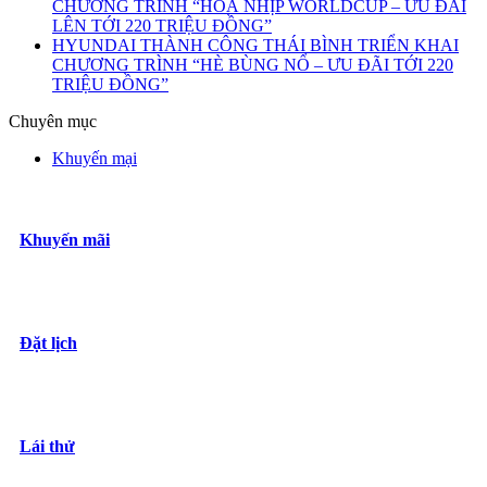
CHƯƠNG TRÌNH “HOÀ NHỊP WORLDCUP – ƯU ĐÃI
LÊN TỚI 220 TRIỆU ĐỒNG”
HYUNDAI THÀNH CÔNG THÁI BÌNH TRIỂN KHAI
CHƯƠNG TRÌNH “HÈ BÙNG NỔ – ƯU ĐÃI TỚI 220
TRIỆU ĐỒNG”
Chuyên mục
Khuyến mại
Khuyến mãi
Đặt lịch
Lái thử