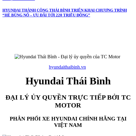
HYUNDAI THÀNH CÔNG THÁI BÌNH TRIỂN KHAI CHƯƠNG TRÌNH
“HÈ BÙNG NỔ – ƯU ĐÃI TỚI 220 TRIỆU ĐỒNG”
hyundaithaibinh.vn
Hyundai Thái Bình
ĐẠI LÝ ỦY QUYỀN TRỰC TIẾP BỞI TC
MOTOR
PHÂN PHỐI XE HYUNDAI CHÍNH HÃNG TẠI
VIỆT NAM