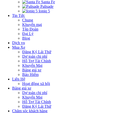
Santa Fe
Palisade
Ioniq 5
Tin Tức
Chung
Khuyến mại
Tập Đoàn
Đại Lý
Blog
Dịch vụ
Mua Xe
Đăng Ký Lái Thử
Dự toán chi phí
Hỗ Trợ Tài Chính
Khuyến Mại
Bảng giá xe
Bảo Hiểm
Liên Hệ
Hoạt động xã hội
Bảng giá xe
Dự toán chi phí
Khuyến Mại
Hỗ Trợ Tài Chính
Đăng Ký Lái Thử
Chăm sóc khách hàng