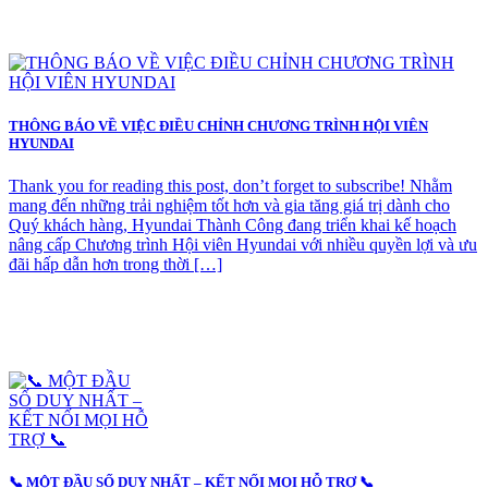
THÔNG BÁO VỀ VIỆC ĐIỀU CHỈNH CHƯƠNG TRÌNH HỘI VIÊN
HYUNDAI
Thank you for reading this post, don’t forget to subscribe! Nhằm
mang đến những trải nghiệm tốt hơn và gia tăng giá trị dành cho
Quý khách hàng, Hyundai Thành Công đang triển khai kế hoạch
nâng cấp Chương trình Hội viên Hyundai với nhiều quyền lợi và ưu
đãi hấp dẫn hơn trong thời […]
📞 MỘT ĐẦU SỐ DUY NHẤT – KẾT NỐI MỌI HỖ TRỢ 📞