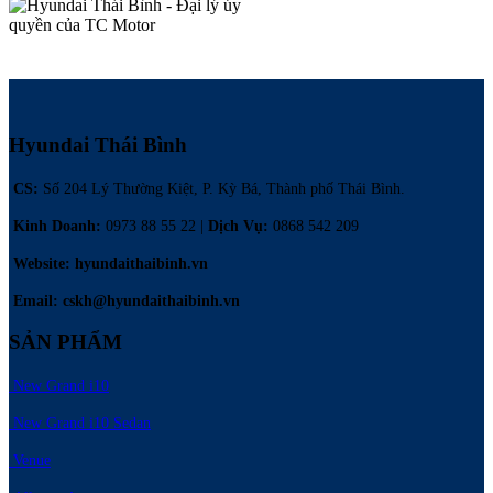
Hyundai Thái Bình
CS:
Số 204 Lý Thường Kiệt, P. Kỳ Bá, Thành phố Thái Bình.
Kinh Doanh:
0973 88 55 22 |
Dịch Vụ
:
0868 542 209
Website: hyundaithaibinh.vn
Email: cskh@hyundaithaibinh.vn
SẢN PHẨM
New Grand i10
New Grand i10 Sedan
Venue