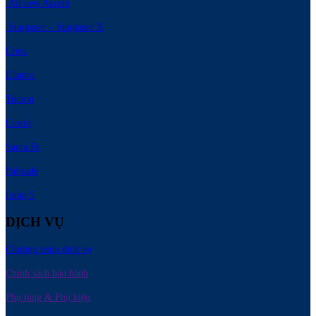
All new Accent
Stargazer – Stargazer X
Creta
Elantra
Tucson
Custin
Santa Fe
Palisade
Ioniq 5
DỊCH VỤ
Chương trình dịch vụ
Chính sách bảo hành
Phụ tùng & Phụ kiện