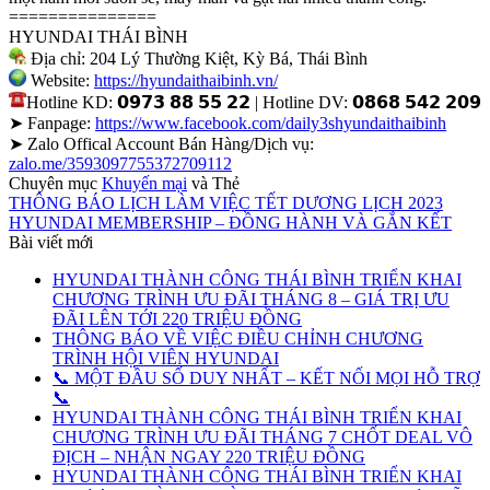
===============
HYUNDAI THÁI BÌNH
Địa chỉ: 204 Lý Thường Kiệt, Kỳ Bá, Thái Bình
Website:
https://hyundaithaibinh.vn/
Hotline KD: 𝟬𝟵𝟳𝟯 𝟴𝟴 𝟱𝟱 𝟮𝟮 | Hotline DV: 𝟬𝟴𝟲𝟴 𝟱𝟰𝟮 𝟮𝟬𝟵
➤ Fanpage:
https://www.facebook.com/daily3shyundaithaibinh
➤ Zalo Offical Account Bán Hàng/Dịch vụ:
zalo.me/3593097755372709112
Chuyên mục
Khuyến mại
và Thẻ
THÔNG BÁO LỊCH LÀM VIỆC TẾT DƯƠNG LỊCH 2023
HYUNDAI MEMBERSHIP – ĐỒNG HÀNH VÀ GẮN KẾT
Bài viết mới
HYUNDAI THÀNH CÔNG THÁI BÌNH TRIỂN KHAI
CHƯƠNG TRÌNH ƯU ĐÃI THÁNG 8 – GIÁ TRỊ ƯU
ĐÃI LÊN TỚI 220 TRIỆU ĐỒNG
THÔNG BÁO VỀ VIỆC ĐIỀU CHỈNH CHƯƠNG
TRÌNH HỘI VIÊN HYUNDAI
📞 MỘT ĐẦU SỐ DUY NHẤT – KẾT NỐI MỌI HỖ TRỢ
📞
HYUNDAI THÀNH CÔNG THÁI BÌNH TRIỂN KHAI
CHƯƠNG TRÌNH ƯU ĐÃI THÁNG 7 CHỐT DEAL VÔ
ĐỊCH – NHẬN NGAY 220 TRIỆU ĐỒNG
HYUNDAI THÀNH CÔNG THÁI BÌNH TRIỂN KHAI