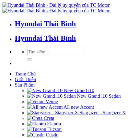
Hyundai Thái Bình
Hyundai Thái Bình
Trang Chủ
Giới Thiệu
Sản Phẩm
New Grand i10
New Grand i10 Sedan
Venue
All new Accent
Stargazer – Stargazer X
Creta
Elantra
Tucson
Custin