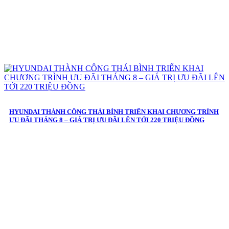
HYUNDAI THÀNH CÔNG THÁI BÌNH TRIỂN KHAI CHƯƠNG TRÌNH
ƯU ĐÃI THÁNG 8 – GIÁ TRỊ ƯU ĐÃI LÊN TỚI 220 TRIỆU ĐỒNG