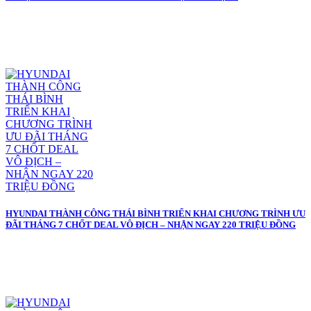
HYUNDAI THÀNH CÔNG THÁI BÌNH TRIỂN KHAI CHƯƠNG TRÌNH ƯU
ĐÃI THÁNG 7 CHỐT DEAL VÔ ĐỊCH – NHẬN NGAY 220 TRIỆU ĐỒNG