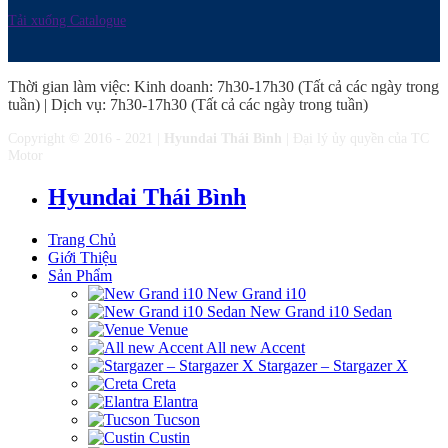
Tải xuống Catalogue
Thời gian làm việc: Kinh doanh: 7h30-17h30 (Tất cả các ngày trong
tuần) | Dịch vụ: 7h30-17h30 (Tất cả các ngày trong tuần)
Copyright © 2016 - 2021 |
Hyundai Thái Bình
| Đại lý ủy quyền của TC
Motor
Hyundai Thái Bình
Trang Chủ
Giới Thiệu
Sản Phẩm
New Grand i10
New Grand i10 Sedan
Venue
All new Accent
Stargazer – Stargazer X
Creta
Elantra
Tucson
Custin