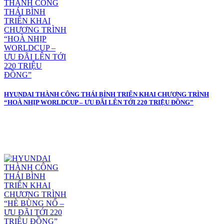
HYUNDAI THÀNH CÔNG THÁI BÌNH TRIỂN KHAI CHƯƠNG TRÌNH
“HOÀ NHỊP WORLDCUP – ƯU ĐÃI LÊN TỚI 220 TRIỆU ĐỒNG”