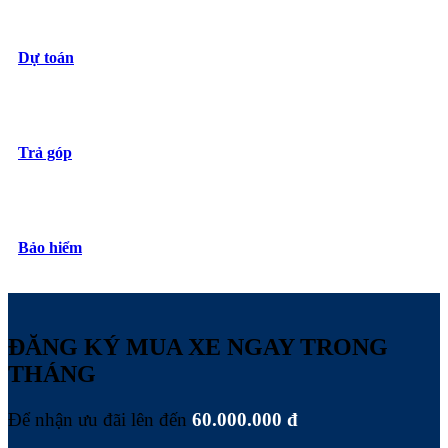
Dự toán
Trả góp
Bảo hiểm
ĐĂNG KÝ MUA XE NGAY TRONG
THÁNG
Để nhận ưu đãi lên đến
60.000.000 đ