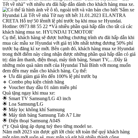
Tết về nhà” với nhiều ưu đãi hấp dẫn dành cho khách hàng mua xe.
Cụ thể, khách hàng sẽ được hưởng chương trình ưu đãi hấp dẫn khi
mua các mẫu xe Hyundai với giá trị lớn nhất tương đương 50% phí
trước bạ đăng kí xe mới. Bên cạnh đó, khách hàng mua xe Hyundai
trong thời điểm này cũng nhận được những phần quà hấp dẫn có giá
trị: dàn âm thanh, điện thoại, máy tính bảng, Smart TV,…Đây là
những món quà năm mới của Hyundai Thái Bình với mong muốn
đem đến may mắn cho khách hàng. Cụ thể:
🔹 Ưu đãi giảm giá lên đến 100% lệ phí trước bạ
🔹 Combo phụ kiện chính hãng
🔹 Voucher thay dầu 01 năm miễn phí
Quà tặng ngay khi mua xe:
🌟 Smart TV Samsung/LG 43 inch
🌟 Loa Samsung/LG
🌟 Máy lọc không khí Samsung
🌟 Máy tính bảng Samsung Tab A7 Lite
🌟 Điện thoại Samsung A04S
(*): Quà tặng áp dụng tuỳ theo từng model xe.
Năm mới 2023 xin được gửi lời chúc tới toàn thể quý khách hàng
một năm mới suôn sẻ, may mắn và gặt hái nhiều thành công.