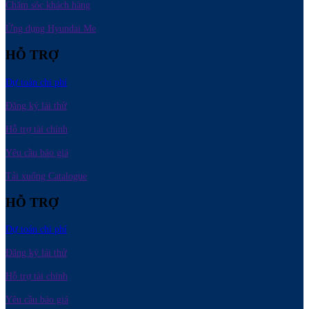
Chăm sóc khách hàng
Ứng dụng Hyundai Me
HỖ TRỢ
Dự toán chi phí
Đăng ký lái thử
Hỗ trợ tài chính
Yêu cầu báo giá
Tải xuống Catalogue
HỖ TRỢ
Dự toán chi phí
Đăng ký lái thử
Hỗ trợ tài chính
Yêu cầu báo giá