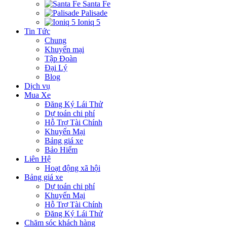
Santa Fe
Palisade
Ioniq 5
Tin Tức
Chung
Khuyến mại
Tập Đoàn
Đại Lý
Blog
Dịch vụ
Mua Xe
Đăng Ký Lái Thử
Dự toán chi phí
Hỗ Trợ Tài Chính
Khuyến Mại
Bảng giá xe
Bảo Hiểm
Liên Hệ
Hoạt động xã hội
Bảng giá xe
Dự toán chi phí
Khuyến Mại
Hỗ Trợ Tài Chính
Đăng Ký Lái Thử
Chăm sóc khách hàng