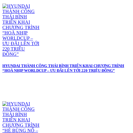
HYUNDAI THÀNH CÔNG THÁI BÌNH TRIỂN KHAI CHƯƠNG TRÌNH
“HOÀ NHỊP WORLDCUP – ƯU ĐÃI LÊN TỚI 220 TRIỆU ĐỒNG”