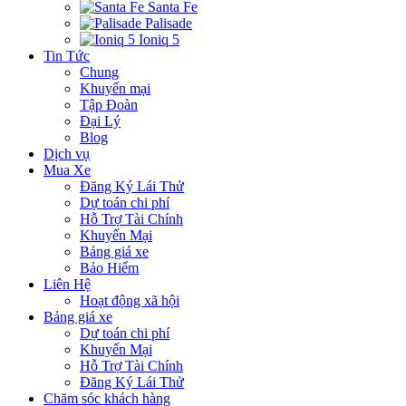
Santa Fe
Palisade
Ioniq 5
Tin Tức
Chung
Khuyến mại
Tập Đoàn
Đại Lý
Blog
Dịch vụ
Mua Xe
Đăng Ký Lái Thử
Dự toán chi phí
Hỗ Trợ Tài Chính
Khuyến Mại
Bảng giá xe
Bảo Hiểm
Liên Hệ
Hoạt động xã hội
Bảng giá xe
Dự toán chi phí
Khuyến Mại
Hỗ Trợ Tài Chính
Đăng Ký Lái Thử
Chăm sóc khách hàng