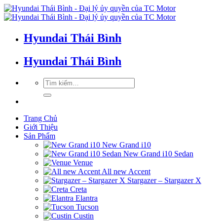
Hyundai Thái Bình
Hyundai Thái Bình
Trang Chủ
Giới Thiệu
Sản Phẩm
New Grand i10
New Grand i10 Sedan
Venue
All new Accent
Stargazer – Stargazer X
Creta
Elantra
Tucson
Custin