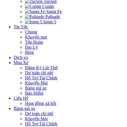
Tucson
Custin
Santa Fe
Palisade
Ioniq 5
Tin Tức
Chung
Khuyến mại
Tập Đoàn
Đại Lý
Blog
Dịch vụ
Mua Xe
Đăng Ký Lái Thử
Dự toán chi phí
Hỗ Trợ Tài Chính
Khuyến Mại
Bảng giá xe
Bảo Hiểm
Liên Hệ
Hoạt động xã hội
Bảng giá xe
Dự toán chi phí
Khuyến Mại
Hỗ Trợ Tài Chính