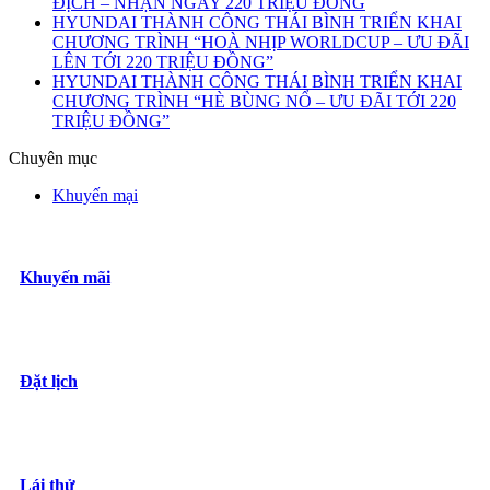
ĐỊCH – NHẬN NGAY 220 TRIỆU ĐỒNG
HYUNDAI THÀNH CÔNG THÁI BÌNH TRIỂN KHAI
CHƯƠNG TRÌNH “HOÀ NHỊP WORLDCUP – ƯU ĐÃI
LÊN TỚI 220 TRIỆU ĐỒNG”
HYUNDAI THÀNH CÔNG THÁI BÌNH TRIỂN KHAI
CHƯƠNG TRÌNH “HÈ BÙNG NỔ – ƯU ĐÃI TỚI 220
TRIỆU ĐỒNG”
Chuyên mục
Khuyến mại
Khuyến mãi
Đặt lịch
Lái thử