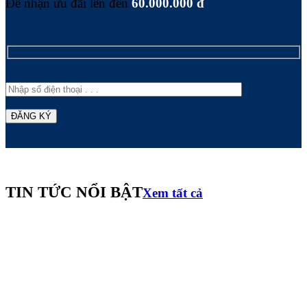
Để nhận ưu đãi lên đến
60.000.000 đ
TIN TỨC NỔI BẬT
Xem tất cả