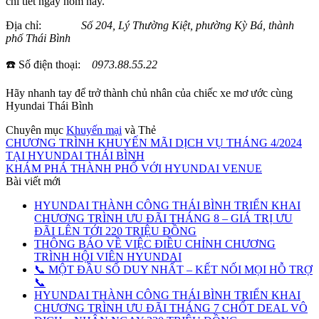
chi tiết ngay hôm nay.
Địa chỉ:
Số 204, Lý Thường Kiệt, phường Kỳ Bá, thành
phố Thái Bình
☎️ Số điện thoại:
0973.88.55.22
Hãy nhanh tay để trở thành chủ nhân của chiếc xe mơ ước cùng
Hyundai Thái Bình
Chuyên mục
Khuyến mại
và Thẻ
CHƯƠNG TRÌNH KHUYẾN MÃI DỊCH VỤ THÁNG 4/2024
TẠI HYUNDAI THÁI BÌNH
KHÁM PHÁ THÀNH PHỐ VỚI HYUNDAI VENUE
Bài viết mới
HYUNDAI THÀNH CÔNG THÁI BÌNH TRIỂN KHAI
CHƯƠNG TRÌNH ƯU ĐÃI THÁNG 8 – GIÁ TRỊ ƯU
ĐÃI LÊN TỚI 220 TRIỆU ĐỒNG
THÔNG BÁO VỀ VIỆC ĐIỀU CHỈNH CHƯƠNG
TRÌNH HỘI VIÊN HYUNDAI
📞 MỘT ĐẦU SỐ DUY NHẤT – KẾT NỐI MỌI HỖ TRỢ
📞
HYUNDAI THÀNH CÔNG THÁI BÌNH TRIỂN KHAI
CHƯƠNG TRÌNH ƯU ĐÃI THÁNG 7 CHỐT DEAL VÔ