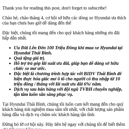
Thank you for reading this post, don't forget to subscribe!
Chào hè, chào tháng 4, cơ hội sở hữu các dòng xe Hyundai ưa thích
của bạn chưa bao giờ dễ dàng đến thế
Đặc biệt, chúng tôi mang đến cho quý khách hàng những ưu đãi
hấp dẫn nhất.
Ưu Đãi Lên Đến 100 Triệu Đồng khi mua xe Hyundai tại
Hyundai Thái Bình.
Quà tặng giá trị.
Hỗ trợ trả góp lãi suất ưu đãi, giúp bạn dễ dàng sở hữu
chiếc xe mơ ước.
Đặc biệt là chương trình hợp tác với BIDV Thái Bình để
hiện thực hóa giấc mơ ô tô cho người có thu nhập từ 10
triệu đồng / tháng với lãi suất ưu đãi 6%/ năm.
Dịch vụ sau bán hàng với đội ngũ TVBH chuyên nghiệp,
tận tâm luôn sẵn sàng phục vụ.
Tại Hyundai Thái Bình, chúng tôi luôn cam kết mang đến cho quý
khách hàng trải nghiệm mua sắm tốt nhất, với chất lượng sản phẩm
hàng đầu và dịch vụ chăm sóc khách hàng tận tình.
Đừng bỏ lỡ cơ hội này. Hãy liên hệ ngay với chúng tôi để biết thêm