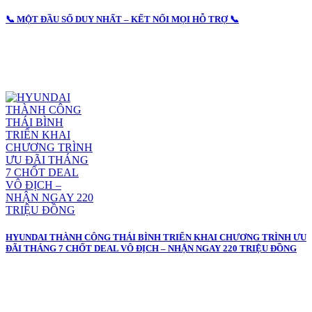
📞 MỘT ĐẦU SỐ DUY NHẤT – KẾT NỐI MỌI HỖ TRỢ 📞
HYUNDAI THÀNH CÔNG THÁI BÌNH TRIỂN KHAI CHƯƠNG TRÌNH ƯU
ĐÃI THÁNG 7 CHỐT DEAL VÔ ĐỊCH – NHẬN NGAY 220 TRIỆU ĐỒNG