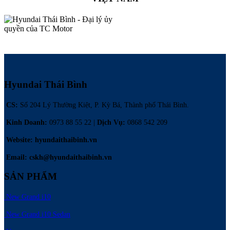
Hyundai Thái Bình
CS:
Số 204 Lý Thường Kiệt, P. Kỳ Bá, Thành phố Thái Bình.
Kinh Doanh:
0973 88 55 22 |
Dịch Vụ
:
0868 542 209
Website: hyundaithaibinh.vn
Email: cskh@hyundaithaibinh.vn
SẢN PHẨM
New Grand i10
New Grand i10 Sedan