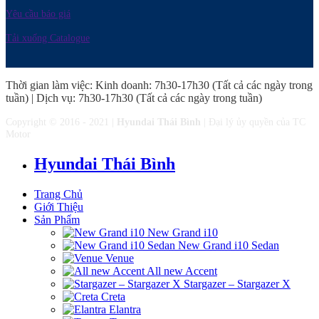
Yêu cầu báo giá
Tải xuống Catalogue
Thời gian làm việc: Kinh doanh: 7h30-17h30 (Tất cả các ngày trong
tuần) | Dịch vụ: 7h30-17h30 (Tất cả các ngày trong tuần)
Copyright © 2016 - 2021 |
Hyundai Thái Bình
| Đại lý ủy quyền của TC
Motor
Hyundai Thái Bình
Trang Chủ
Giới Thiệu
Sản Phẩm
New Grand i10
New Grand i10 Sedan
Venue
All new Accent
Stargazer – Stargazer X
Creta
Elantra