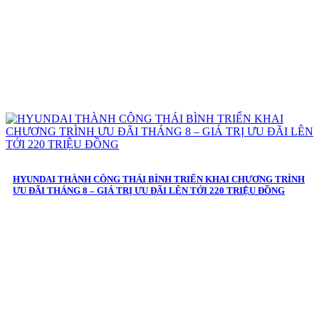
HYUNDAI THÀNH CÔNG THÁI BÌNH TRIỂN KHAI CHƯƠNG TRÌNH
ƯU ĐÃI THÁNG 8 – GIÁ TRỊ ƯU ĐÃI LÊN TỚI 220 TRIỆU ĐỒNG