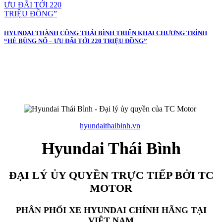
HYUNDAI THÀNH CÔNG THÁI BÌNH TRIỂN KHAI CHƯƠNG TRÌNH
“HÈ BÙNG NỔ – ƯU ĐÃI TỚI 220 TRIỆU ĐỒNG”
hyundaithaibinh.vn
Hyundai Thái Bình
ĐẠI LÝ ỦY QUYỀN TRỰC TIẾP BỞI TC
MOTOR
PHÂN PHỐI XE HYUNDAI CHÍNH HÃNG TẠI
VIỆT NAM