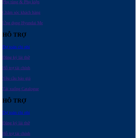
Phụ tùng & Phụ kiện
Chăm sóc khách hàng
Ứng dụng Hyundai Me
HỖ TRỢ
Dự toán chi phí
Đăng ký lái thử
Hỗ trợ tài chính
Yêu cầu báo giá
Tải xuống Catalogue
HỖ TRỢ
Dự toán chi phí
Đăng ký lái thử
Hỗ trợ tài chính