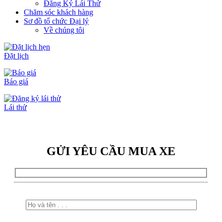
Đăng Ký Lái Thử
Chăm sóc khách hàng
Sơ đồ tổ chức Đại lý
Về chúng tôi
Đặt lịch
Báo giá
Lái thử
GỬI YÊU CẦU MUA XE