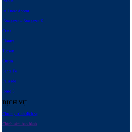
Venue
All new Accent
Stargazer – Stargazer X
Creta
Elantra
Tucson
Custin
Santa Fe
Palisade
Ioniq 5
DỊCH VỤ
Chương trình dịch vụ
Chính sách bảo hành