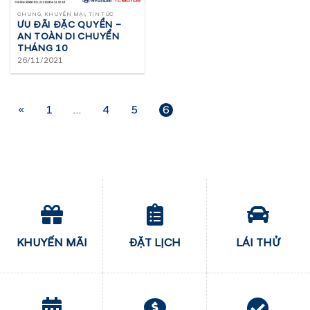
CHUNG, KHUYẾN MẠI, TIN TỨC
ƯU ĐÃI ĐẶC QUYỀN –
AN TOÀN DI CHUYỂN
THÁNG 10
26/11/2021
«
1
…
4
5
6
KHUYẾN MÃI
ĐẶT LỊCH
LÁI THỬ