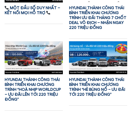
MỘT ĐẦU SỐ DUY NHẤT –
HYUNDAI THÀNH CÔNG THÁI
KẾT NỐI MỌI HỖ TRỢ
BÌNH TRIỂN KHAI CHƯƠNG
TRÌNH ƯU ĐÃI THÁNG 7 CHỐT
DEAL VÔ ĐỊCH – NHẬN NGAY
220 TRIỆU ĐỒNG
HYUNDAI THÀNH CÔNG THÁI
HYUNDAI THÀNH CÔNG THÁI
BÌNH TRIỂN KHAI CHƯƠNG
BÌNH TRIỂN KHAI CHƯƠNG
TRÌNH “HOÀ NHỊP WORLDCUP
TRÌNH “HÈ BÙNG NỔ – ƯU ĐÃI
– ƯU ĐÃI LÊN TỚI 220 TRIỆU
TỚI 220 TRIỆU ĐỒNG”
ĐỒNG”