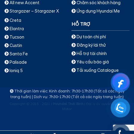
All new Accent
Chăm sóc khách hàng
Stargazer – Stargazer X
Ứng dụng Hyundai Me
Creta
HỖ TRỢ
Elantra
Dự toán chi phí
Tucson
Đăng ký lái thử
Custin
Hỗ trợ tài chính
Santa Fe
Yêu cầu báo giá
Palisade
Tải xuống Catalogue
Ioniq 5
Thời gian làm việc: Kinh doanh: 7h30-17h30 (Tất cả các ngày
trong tuần) | Dịch vụ: 7h30-17h30 (Tất cả các ngày trong tuần)
Copyright © 2016 - 2021 |
Hyundai Thái Bình
| Đại lý ủy quyền của TC
Motor