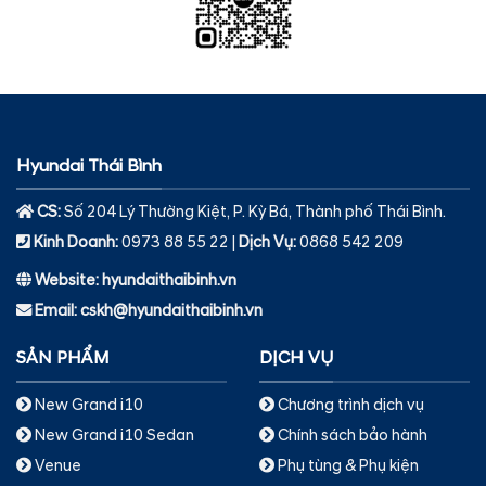
Hyundai Thái Bình
CS:
Số 204 Lý Thường Kiệt, P. Kỳ Bá, Thành phố Thái Bình.
Kinh Doanh:
0973 88 55 22 |
Dịch Vụ
:
0868 542 209
Website: hyundaithaibinh.vn
Email: cskh@hyundaithaibinh.vn
SẢN PHẨM
DỊCH VỤ
New Grand i10
Chương trình dịch vụ
New Grand i10 Sedan
Chính sách bảo hành
Venue
Phụ tùng & Phụ kiện