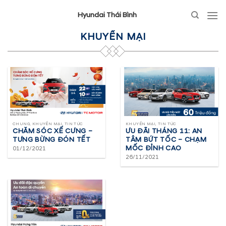
Hyundai Thái Bình
KHUYẾN MẠI
CHUNG, KHUYẾN MẠI, TIN TỨC
KHUYẾN MẠI, TIN TỨC
CHĂM SÓC XẾ CƯNG –
ƯU ĐÃI THÁNG 11: AN
TƯNG BỪNG ĐÓN TẾT
TÂM BỨT TỐC – CHẠM
MỐC ĐỈNH CAO
01/12/2021
26/11/2021