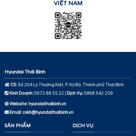
VIỆT NAM
Hyundai Thái Bình
CS:
Số 204 Lý Thường Kiệt, P. Kỳ Bá, Thành phố Thái Bình.
Kinh Doanh:
0973 88 55 22 |
Dịch Vụ
:
0868 542 209
Website: hyundaithaibinh.vn
Email: cskh@hyundaithaibinh.vn
SẢN PHẨM
DỊCH VỤ