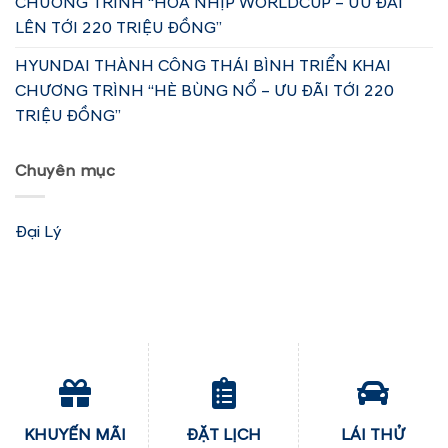
CHƯƠNG TRÌNH “HOÀ NHỊP WORLDCUP – ƯU ĐÃI
LÊN TỚI 220 TRIỆU ĐỒNG”
HYUNDAI THÀNH CÔNG THÁI BÌNH TRIỂN KHAI
CHƯƠNG TRÌNH “HÈ BÙNG NỔ – ƯU ĐÃI TỚI 220
TRIỆU ĐỒNG”
Chuyên mục
Đại Lý
KHUYẾN MÃI
ĐẶT LỊCH
LÁI THỬ