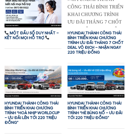
MỘT ĐẦU SỐ DUY NHẤT –
HYUNDAI THÀNH CÔNG THÁI
KẾT NỐI MỌI HỖ TRỢ
BÌNH TRIỂN KHAI CHƯƠNG
TRÌNH ƯU ĐÃI THÁNG 7 CHỐT
DEAL VÔ ĐỊCH – NHẬN NGAY
220 TRIỆU ĐỒNG
HYUNDAI THÀNH CÔNG THÁI
HYUNDAI THÀNH CÔNG THÁI
BÌNH TRIỂN KHAI CHƯƠNG
BÌNH TRIỂN KHAI CHƯƠNG
TRÌNH “HOÀ NHỊP WORLDCUP
TRÌNH “HÈ BÙNG NỔ – ƯU ĐÃI
– ƯU ĐÃI LÊN TỚI 220 TRIỆU
TỚI 220 TRIỆU ĐỒNG”
ĐỒNG”