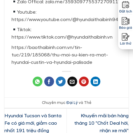
Zalo Offical: zalo.me/3593097755372709112
Youtube:
Đặt lịch
https://www.youtube.com/@hyundaithaibinh9425
Báo giá
Tiktok:
https://www.tiktok.com/@hyundaithaibinh.vn
Lái thử
https://baothaibinh.com.vn/tin-
tuc/219/185068/thu-moi-su-kien-ra-mat-
hyundai-custin-va-hyundai-palisade
Chuyên mục
Đại Lý
và Thẻ
Hyundai Tucson và Santa
Khuyến mãi bán hàng
Fe có giá mới, giảm cao
tháng 10 "Chốt Deal hời,
nhất 191 triệu đồng
nhận xe mới"