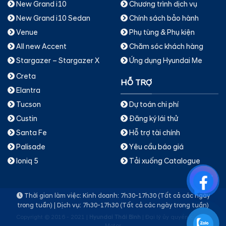
New Grand i10
Chương trình dịch vụ
New Grand i10 Sedan
Chính sách bảo hành
Venue
Phụ tùng & Phụ kiện
All new Accent
Chăm sóc khách hàng
Stargazer – Stargazer X
Ứng dụng Hyundai Me
Creta
HỖ TRỢ
Elantra
Dự toán chi phí
Tucson
Đăng ký lái thử
Custin
Hỗ trợ tài chính
Santa Fe
Yêu cầu báo giá
Palisade
Tải xuống Catalogue
Ioniq 5
Thời gian làm việc: Kinh doanh: 7h30-17h30 (Tất cả các ngày
trong tuần) | Dịch vụ: 7h30-17h30 (Tất cả các ngày trong tuần)
Copyright © 2016 - 2021 |
Hyundai Thái Bình
| Đại lý ủy quyền của TC