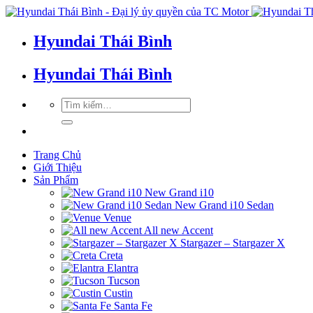
Hyundai Thái Bình
Hyundai Thái Bình
Trang Chủ
Giới Thiệu
Sản Phẩm
New Grand i10
New Grand i10 Sedan
Venue
All new Accent
Stargazer – Stargazer X
Creta
Elantra
Tucson
Custin
Santa Fe