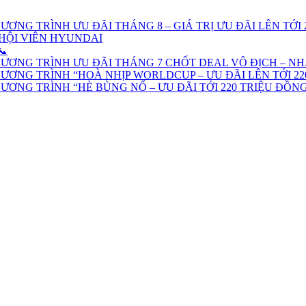
ƠNG TRÌNH ƯU ĐÃI THÁNG 8 – GIÁ TRỊ ƯU ĐÃI LÊN TỚI 
HỘI VIÊN HYUNDAI
📞
ƯƠNG TRÌNH ƯU ĐÃI THÁNG 7 CHỐT DEAL VÔ ĐỊCH – NH
ƠNG TRÌNH “HOÀ NHỊP WORLDCUP – ƯU ĐÃI LÊN TỚI 22
ƠNG TRÌNH “HÈ BÙNG NỔ – ƯU ĐÃI TỚI 220 TRIỆU ĐỒN