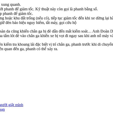
ện xung quanh.
với phanh để giảm tốc. Kỹ thuật này còn gọi là phanh bằng số.
ợp phanh để giảm tốc.
ờng hoặc khu đất trống (nếu có), tiếp tục giảm tốc đến khi xe dừng lại h
 giữ đèn báo hiệu nguy hiểm, tắt máy, gọi cứu hộ
 sàn da cũng khiến chân ga bị đè dẫn đến mất kiểm soát… Anh Đoàn Dũn
ủa tấm lót đè vào chân ga khiến xe bị vọt đi ngay sau khi anh nổ máy v
ên kiểm tra khoang lái đặc biệt vị trí chân ga, phanh trước khi di chu
ên quan đến ga, phanh có thể xảy ra.
người giật mình
bạn