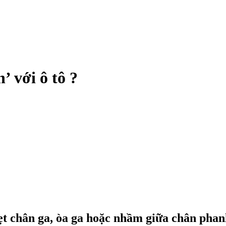
’ với ô tô ?
kẹt chân ga, òa ga hoặc nhầm giữa chân phan