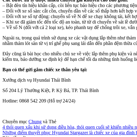
– Bật đèn tín hiệu khẩn cấp, còi liên tục báo hiệu cho các phương ti
– Đối với xe số sàn: cắt cồn, chuyển dần về các số thấp hơn kết hợp 
– Đối với xe số tự động: chuyển số về N để xe chạy không tải, kết h
– Khi xe đã giảm tốc đến tốc độ an toàn, từ từ di chuyển về sát lề đư
– Về số N (đối với cả 2 loại xe), kéo phanh tay để chống trôi xe, vẫn
Ngoài ra, trong quá trình sử dụng xe các vật dụng lắp thêm như thảm
nhầm thảm lót sàn từ vị trí ghế phụ sang lái dẫn đến phần đệm thừa c
Đây cũng là bài học cho nhiều chủ xe về việc lắp thêm phụ kiện và n
kiểm tra, bảo dưỡng xe định kỳ để hạn chế tối đa những tình huống li
Bạn có thể gửi gắm chiếc xe thân yêu tại:
Xưởng dịch vụ Hyundai Thái Bình
Số 204 Lý Thường Kiệt, P. Kỳ Bá, TP. Thái Bình
Hotline: 0868 542 209 (Hỗ trợ 24/24)
Chuyên mục
Chung
và Thẻ
4 thói quen xấu khi sử dụng điều hòa, thói quen cuối sẽ khiến nhiều 
Những điểm thuyết phục Hyundai Stargazer là chiếc xe của gia đình 