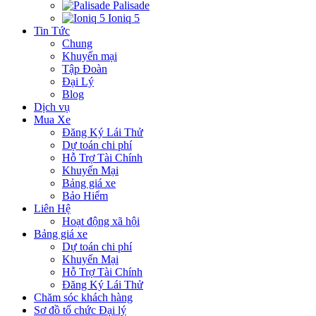
Palisade
Ioniq 5
Tin Tức
Chung
Khuyến mại
Tập Đoàn
Đại Lý
Blog
Dịch vụ
Mua Xe
Đăng Ký Lái Thử
Dự toán chi phí
Hỗ Trợ Tài Chính
Khuyến Mại
Bảng giá xe
Bảo Hiểm
Liên Hệ
Hoạt động xã hội
Bảng giá xe
Dự toán chi phí
Khuyến Mại
Hỗ Trợ Tài Chính
Đăng Ký Lái Thử
Chăm sóc khách hàng
Sơ đồ tổ chức Đại lý