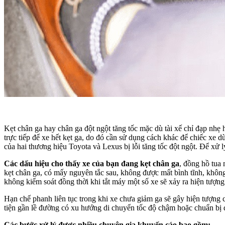
Kẹt chân ga hay chân ga đột ngột tăng tốc mặc dù tài xế chỉ đạp nhẹ 
trực tiếp để xe hết kẹt ga, do đó cần sử dụng cách khác để chiếc xe d
của hai thương hiệu Toyota và Lexus bị lỗi tăng tốc đột ngột. Để xử 
Các dấu hiệu cho thấy xe của bạn đang kẹt chân ga
, đồng hồ tua 
kẹt chân ga, có mấy nguyên tắc sau, không được mất bình tĩnh, khôn
không kiểm soát đồng thời khi tắt máy một số xe sẽ xảy ra hiện tượng
Hạn chế phanh liên tục trong khi xe chưa giảm ga sẽ gây hiện tượng 
tiện gần lề đường có xu hướng di chuyển tốc độ chậm hoặc chuẩn bị 
Các bước xử lý được nhiều chuyên gia khuyến cáo bao gồm: