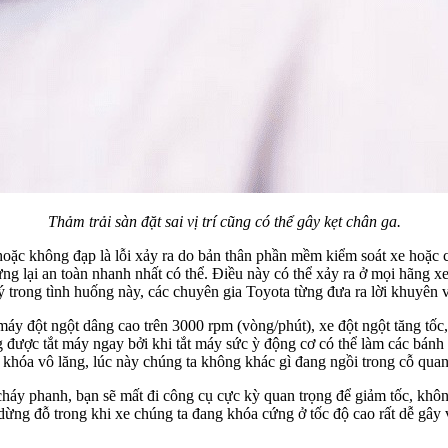
Thảm trải sàn đặt sai vị trí cũng có thể gây kẹt chân ga.
hoặc không đạp là lỗi xảy ra do bản thân phần mềm kiểm soát xe hoặc cá
ừng lại an toàn nhanh nhất có thể. Điều này có thể xảy ra ở mọi hãng x
lý trong tình huống này, các chuyên gia Toyota từng đưa ra lời khuyên 
máy đột ngột dâng cao trên 3000 rpm (vòng/phút), xe đột ngột tăng tố
g được tắt máy ngay bởi khi tắt máy sức ỳ động cơ có thể làm các bán
 khóa vô lăng, lúc này chúng ta không khác gì đang ngồi trong cỗ quan
cháy phanh, bạn sẽ mất đi công cụ cực kỳ quan trọng để giảm tốc, khôn
dừng đỗ trong khi xe chúng ta đang khóa cứng ở tốc độ cao rất dễ gây