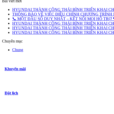
Bài viết mới
HYUNDAI THÀNH CÔNG THÁI BÌNH TRIỂN KHAI CHƯ
THÔNG BÁO VỀ VIỆC ĐIỀU CHỈNH CHƯƠNG TRÌNH 
📞 MỘT ĐẦU SỐ DUY NHẤT – KẾT NỐI MỌI HỖ TRỢ 
HYUNDAI THÀNH CÔNG THÁI BÌNH TRIỂN KHAI CH
HYUNDAI THÀNH CÔNG THÁI BÌNH TRIỂN KHAI CHƯ
HYUNDAI THÀNH CÔNG THÁI BÌNH TRIỂN KHAI CHƯ
Chuyên mục
Chung
Khuyến mãi
Đặt lịch