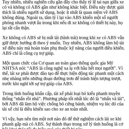
Tuy nhiên, nhiều nghiên cứu gần đây cho thấy tỷ lệ tai nạn giữa xe
có và không có ABS gần như không khác biệt. Điều này được giải
thích là nhiều người sử dụng, hoặc ít nhất là quan niệm về ABS
không đúng. Ngoài ra, tâm lý ỉ lại vào ABS khiến một số người
phóng nhanh vượt ẩu trong khi nếu đi xe không có thiết bị này, họ
lại rất cẩn thận.
Xe không có ABS sẽ bị mất lái (hình trái) trong khi xe có ABS vẫn
giữ được hướng đi theo ý muốn. Tuy nhiên, ABS không làm hộ tài
xế điều này mà hoàn toàn phụ thuộc kỹ năng của người điều khiển.
ABS chỉ là công cụ trợ giúp.
Một quan chức của Cơ quan an toàn giao thông quốc gia Mỹ
NHTSA nói: “ABS là công nghệ xa lạ với hầu hết mọi người”. Vì
thế, lái xe phải được đào tạo để thực hiện động tác phanh một cách
nhẹ nhàng trên những đoạn đường trơn để tránh hiện tượng trượt,
trước khi nghĩ tới sự trợ giúp của ABS.
Trong tình huống khẩn cấp, tài xế phải loại bỏ kiểu phanh truyền
thống “nhấn rồi nhả”. Phương pháp tốt nhất lúc đó là “nhấn và lái”,
bởi ABS đã làm hộ việc chống bó cứng bánh, nhiệm vụ lúc đó của
tài xế chỉ là điều khiển sao cho xe an toàn nhất.
Vì vậy, bạn nên tìm một nơi nào đó để thử nghiệm cách lái xe khi
phanh gấp mà có ABS. Sự thành thạo trong xử lý tình huống là cơ