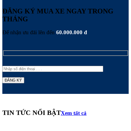
ĐĂNG KÝ MUA XE NGAY TRONG
THÁNG
Để nhận ưu đãi lên đến
60.000.000 đ
TIN TỨC NỔI BẬT
Xem tất cả