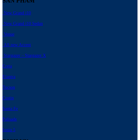
SẢN PHẨM
New Grand i10
New Grand i10 Sedan
Venue
All new Accent
Stargazer – Stargazer X
Creta
Elantra
Tucson
Custin
Santa Fe
Palisade
Ioniq 5