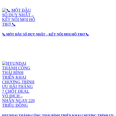
📞 MỘT ĐẦU SỐ DUY NHẤT – KẾT NỐI MỌI HỖ TRỢ 📞
HYUNDAI THÀNH CÔNG THÁI BÌNH TRIỂN KHAI CHƯƠNG TRÌNH ƯU