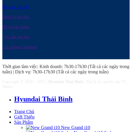
Dự toán chi phí
Đăng ký lái thử
Hỗ trợ tài chính
Yêu cầu báo giá
Tải xuống Catalogue
Thời gian làm việc: Kinh doanh: 7h30-17h30 (Tất cả các ngày trong
tuần) | Dịch vụ: 7h30-17h30 (Tất cả các ngày trong tuần)
Copyright © 2016 - 2021 |
Hyundai Thái Bình
| Đại lý ủy quyền của TC
Motor
Hyundai Thái Bình
Trang Chủ
Giới Thiệu
Sản Phẩm
New Grand i10