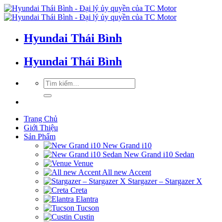
Hyundai Thái Bình
Hyundai Thái Bình
Trang Chủ
Giới Thiệu
Sản Phẩm
New Grand i10
New Grand i10 Sedan
Venue
All new Accent
Stargazer – Stargazer X
Creta
Elantra
Tucson
Custin