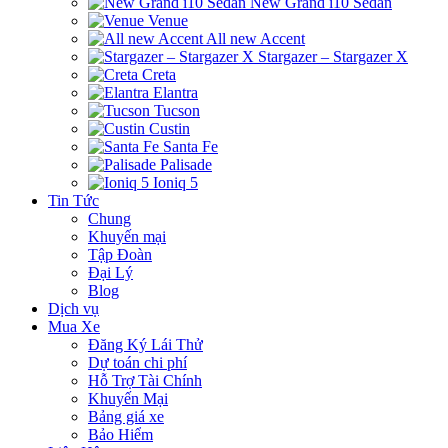
New Grand i10 Sedan
Venue
All new Accent
Stargazer – Stargazer X
Creta
Elantra
Tucson
Custin
Santa Fe
Palisade
Ioniq 5
Tin Tức
Chung
Khuyến mại
Tập Đoàn
Đại Lý
Blog
Dịch vụ
Mua Xe
Đăng Ký Lái Thử
Dự toán chi phí
Hỗ Trợ Tài Chính
Khuyến Mại
Bảng giá xe
Bảo Hiểm