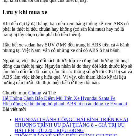
hội khai thác tối đa hiệu quả của thiết bị này.
Lưu ý khi mua xe
Khi đến đại lý đặt hàng, bạn nên xem bảng thống kê xem ABS có
phải là thiết bị tiêu chuẩn hay không (có sẵn khi mua) hay nó là
trang bị tùy chọn (cần phải bỏ tiền thêm).
Hầu hết xe sedan hay SUV ở Mỹ đều trang bị ABS trên cả 4 bánh
nhưng tại Việt Nam, vẫn có những xe chỉ có ABS ở hai bánh
Ngoài ra, việc thay đổi kích thước lốp xe cũng ảnh hưởng tới hoạt
động của thiết bị này. Nguyên nhân là do thay đổi kích thước lốp sẽ
làm biến đổi tốc độ bánh, dẫn tới các thông số gửi tới CPU bị sai và
ABS làm việc không hiệu quả. Vì vậy, cần tham khảo kỹ tài liệu
hướng dẫn trước khi thực hiện bất cứ thay đổi nào.
Chuyên mục
Chung
và Thẻ
Hệ Thống Cảnh Báo Điểm Mù Trên Xe Hyundai Santa Fe
Hiểu đúng về hệ thống bó phanh ABS trên các dòng xe Hyundai
Bài viết mới
HYUNDAI THÀNH CÔNG THÁI BÌNH TRIỂN KHAI
CHƯƠNG TRÌNH ƯU ĐÃI THÁNG 8 – GIÁ TRỊ ƯU
ĐÃI LÊN TỚI 220 TRIỆU ĐỒNG
THÔNG BÁO VỀ VIỆC ĐIỀU CHỈNH CHƯƠNG