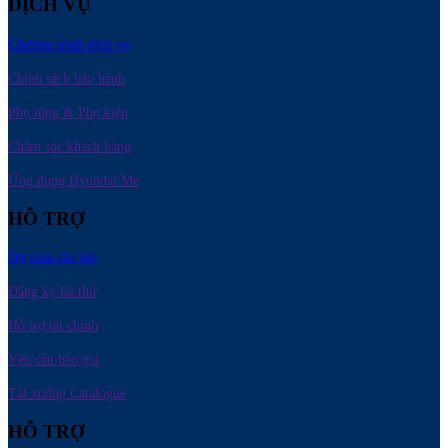
DỊCH VỤ
Chương trình dịch vụ
Chính sách bảo hành
Phụ tùng & Phụ kiện
Chăm sóc khách hàng
Ứng dụng Hyundai Me
HỖ TRỢ
Dự toán chi phí
Đăng ký lái thử
Hỗ trợ tài chính
Yêu cầu báo giá
Tải xuống Catalogue
HỖ TRỢ