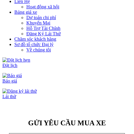
Liên Hệ
Hoạt động xã hội
Bảng giá xe
Dự toán chi phí
Khuyến Mại
Hỗ Trợ Tài Chính
Đăng Ký Lái Thử
Chăm sóc khách hàng
Sơ đồ tổ chức Đại lý
Về chúng tôi
Đặt lịch
Báo giá
Lái thử
GỬI YÊU CẦU MUA XE