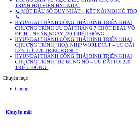
TRÌNH HỘI VIÊN HYUNDAI
📞 MỘT ĐẦU SỐ DUY NHẤT – KẾT NỐI MỌI HỖ TRỢ
📞
HYUNDAI THÀNH CÔNG THÁI BÌNH TRIỂN KHAI
CHƯƠNG TRÌNH ƯU ĐÃI THÁNG 7 CHỐT DEAL VÔ
ĐỊCH – NHẬN NGAY 220 TRIỆU ĐỒNG
HYUNDAI THÀNH CÔNG THÁI BÌNH TRIỂN KHAI
CHƯƠNG TRÌNH “HOÀ NHỊP WORLDCUP – ƯU ĐÃI
LÊN TỚI 220 TRIỆU ĐỒNG”
HYUNDAI THÀNH CÔNG THÁI BÌNH TRIỂN KHAI
CHƯƠNG TRÌNH “HÈ BÙNG NỔ – ƯU ĐÃI TỚI 220
TRIỆU ĐỒNG”
Chuyên mục
Chung
Khuyến mãi