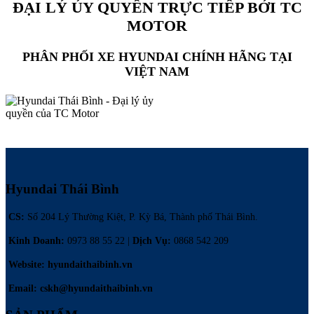
ĐẠI LÝ ỦY QUYỀN TRỰC TIẾP BỞI TC
MOTOR
PHÂN PHỐI XE HYUNDAI CHÍNH HÃNG TẠI
VIỆT NAM
Hyundai Thái Bình
CS:
Số 204 Lý Thường Kiệt, P. Kỳ Bá, Thành phố Thái Bình.
Kinh Doanh:
0973 88 55 22 |
Dịch Vụ
:
0868 542 209
Website: hyundaithaibinh.vn
Email: cskh@hyundaithaibinh.vn