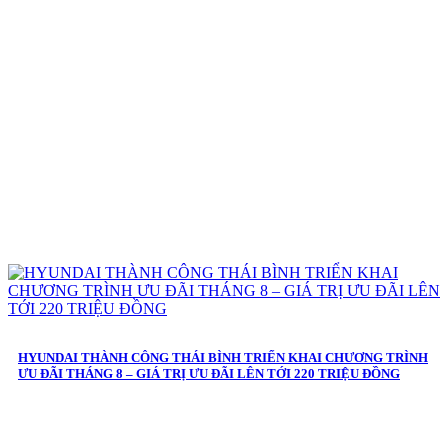
HYUNDAI THÀNH CÔNG THÁI BÌNH TRIỂN KHAI CHƯƠNG TRÌNH
ƯU ĐÃI THÁNG 8 – GIÁ TRỊ ƯU ĐÃI LÊN TỚI 220 TRIỆU ĐỒNG