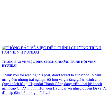
THÔNG BÁO VỀ VIỆC ĐIỀU CHỈNH CHƯƠNG TRÌNH HỘI VIÊN
HYUNDAI
Thank you for reading this post, don’t forget to subscribe! Nhằm
mang đến những trải nghiệm tốt hơn và gia tăng giá trị dành cho
Quý khách hàng, Hyundai Thành Công đang triển khai kế hoạch
nâng cấp Chương trình Hội viên Hyundai với nhiều quyền lợi và ưu
đãi hấp dẫn hơn trong thời […]