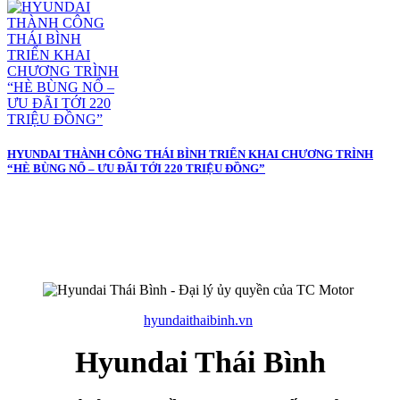
HYUNDAI THÀNH CÔNG THÁI BÌNH TRIỂN KHAI CHƯƠNG TRÌNH
“HÈ BÙNG NỔ – ƯU ĐÃI TỚI 220 TRIỆU ĐỒNG”
hyundaithaibinh.vn
Hyundai Thái Bình