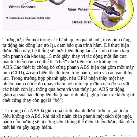
Tương tự, nếu một trong các bánh quay quá nhanh, máy tính cũng
tự động tác động lực trở lại, đảm bảo quá trình hãm. Để thực hiện
được điều này, hệ thống sẽ thực hiện động tác ấn – nhả thanh kẹp
trên phanh đĩa khoảng 15 mỗi giây, thay vì tác động một lần cực
mạnh khiến bánh có thể bị “chết” như trên các xe không có
ABS.Các thiết bị chống bó cứng phanh ABS hiện đại gồm một máy
tính (CPU), 4 cảm biến tốc độ trên từng bánh, bơm và các van thủy
lực. Trong trường hợp phanh gấp, nếu CPU nhận thấy một hay
nhiều bánh có tốc độ quay chậm hơn mức quy định nào đó so với
các bánh còn lại, thông qua bơm và van thủy lực, ABS tự động
giảm áp suất tác động lên đĩa (quá trình nhả), giúp bánh xe không bị
chết cứng (hay còn gọi là “bó”).
Tác dụng của ABS là giúp quá trình phanh được trơn tru, an toàn.
Nếu không có ABS, khi tài xế nhấn chân phanh một cách đột ngột,
bánh dẫn hướng sẽ bị cứng nên không thể điều khiển được, dẫn đến
mất lái và gây nguy hiểm.