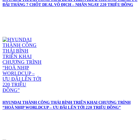
ĐÃI THÁNG 7 CHỐT DEAL VÔ ĐỊCH – NHẬN NGAY 220 TRIỆU ĐỒNG
HYUNDAI THÀNH CÔNG THÁI BÌNH TRIỂN KHAI CHƯƠNG TRÌNH
“HOÀ NHỊP WORLDCUP – ƯU ĐÃI LÊN TỚI 220 TRIỆU ĐỒNG”