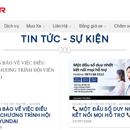
Dịch vụ
Mua Xe
Liên Hệ
Bảng giá xe
Chăm s
TIN TỨC - SỰ KIỆN
Ý, TIN TỨC, TIN TỨC - SỰ KIỆN
CHUNG, ĐẠI LÝ, TIN TỨC, TIN TỨC - SỰ KIỆ
 BÁO VỀ VIỆC ĐIỀU
MỘT ĐẦU SỐ DUY N
 CHƯƠNG TRÌNH HỘI
KẾT NỐI MỌI HỖ TRỢ
HYUNDAI
15/07/2026
6