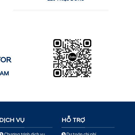
TOR
NAM
DỊCH VỤ
HỖ TRỢ
Chương trình dịch vụ
Dự toán chi phí