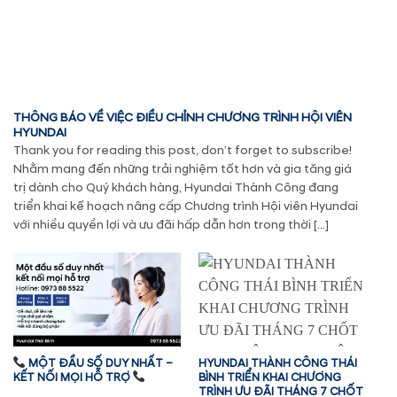
THÔNG BÁO VỀ VIỆC ĐIỀU CHỈNH CHƯƠNG TRÌNH HỘI VIÊN
HYUNDAI
Thank you for reading this post, don’t forget to subscribe!
Nhằm mang đến những trải nghiệm tốt hơn và gia tăng giá
trị dành cho Quý khách hàng, Hyundai Thành Công đang
triển khai kế hoạch nâng cấp Chương trình Hội viên Hyundai
với nhiều quyền lợi và ưu đãi hấp dẫn hơn trong thời […]
MỘT ĐẦU SỐ DUY NHẤT –
HYUNDAI THÀNH CÔNG THÁI
KẾT NỐI MỌI HỖ TRỢ
BÌNH TRIỂN KHAI CHƯƠNG
TRÌNH ƯU ĐÃI THÁNG 7 CHỐT