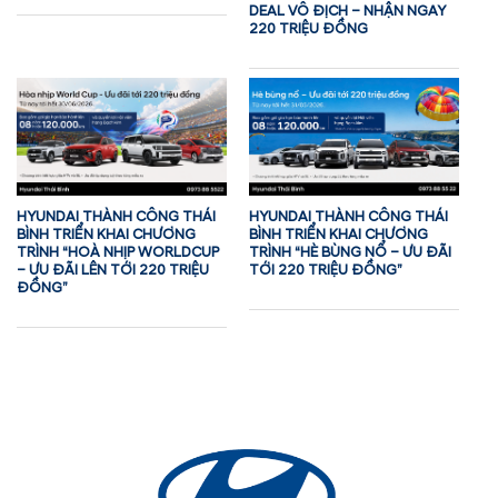
DEAL VÔ ĐỊCH – NHẬN NGAY
220 TRIỆU ĐỒNG
HYUNDAI THÀNH CÔNG THÁI
HYUNDAI THÀNH CÔNG THÁI
BÌNH TRIỂN KHAI CHƯƠNG
BÌNH TRIỂN KHAI CHƯƠNG
TRÌNH “HOÀ NHỊP WORLDCUP
TRÌNH “HÈ BÙNG NỔ – ƯU ĐÃI
– ƯU ĐÃI LÊN TỚI 220 TRIỆU
TỚI 220 TRIỆU ĐỒNG”
ĐỒNG”