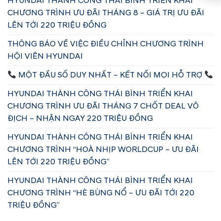
HYUNDAI THÀNH CÔNG THÁI BÌNH TRIỂN KHAI
CHƯƠNG TRÌNH ƯU ĐÃI THÁNG 8 – GIÁ TRỊ ƯU ĐÃI
LÊN TỚI 220 TRIỆU ĐỒNG
THÔNG BÁO VỀ VIỆC ĐIỀU CHỈNH CHƯƠNG TRÌNH
HỘI VIÊN HYUNDAI
MỘT ĐẦU SỐ DUY NHẤT – KẾT NỐI MỌI HỖ TRỢ
HYUNDAI THÀNH CÔNG THÁI BÌNH TRIỂN KHAI
CHƯƠNG TRÌNH ƯU ĐÃI THÁNG 7 CHỐT DEAL VÔ
ĐỊCH – NHẬN NGAY 220 TRIỆU ĐỒNG
HYUNDAI THÀNH CÔNG THÁI BÌNH TRIỂN KHAI
CHƯƠNG TRÌNH “HOÀ NHỊP WORLDCUP – ƯU ĐÃI
LÊN TỚI 220 TRIỆU ĐỒNG”
HYUNDAI THÀNH CÔNG THÁI BÌNH TRIỂN KHAI
CHƯƠNG TRÌNH “HÈ BÙNG NỔ – ƯU ĐÃI TỚI 220
TRIỆU ĐỒNG”