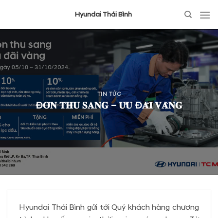
Hyundai Thái Bình
TIN TỨC
Đ𝐎́𝐍 𝐓𝐇𝐔 𝐒𝐀𝐍𝐆 – 𝐔̛𝐔 Đ𝐀̃𝐈 𝐕𝐀̀𝐍𝐆
Hyundai Thái Bình gửi tới Quý khách hàng chương