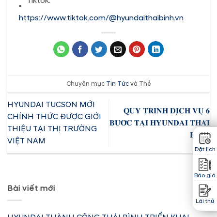
Tiktok:
https://www.tiktok.com/@hyundaithaibinh.vn
Chuyên mục
Tin Tức
và Thẻ
HYUNDAI TUCSON MỚI
𝐐𝐔𝐘 𝐓𝐑𝐈̀𝐍𝐇 𝐃𝐈̣𝐂𝐇 𝐕𝐔̣ 𝟔
CHÍNH THỨC ĐƯỢC GIỚI
𝐁𝐔̛𝐎̛́𝐂 𝐓𝐀̣𝐈 𝐇𝐘𝐔𝐍𝐃𝐀𝐈 𝐓𝐇𝐀́𝐈
THIỆU TẠI THỊ TRƯỜNG
𝐁𝐈̀𝐍𝐇
VIỆT NAM
Đặt lịch
Báo giá
Bài viết mới
Lái thử