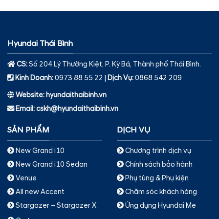
Hyundai Thái Bình
CS:
Số 204 Lý Thường Kiệt, P. Kỳ Bá, Thành phố Thái Bình.
Kinh Doanh:
0973 88 55 22 |
Dịch Vụ
:
0868 542 209
Website: hyundaithaibinh.vn
Email: cskh@hyundaithaibinh.vn
SẢN PHẨM
DỊCH VỤ
New Grand i10
Chương trình dịch vụ
New Grand i10 Sedan
Chính sách bảo hành
Venue
Phụ tùng & Phụ kiện
All new Accent
Chăm sóc khách hàng
Stargazer – Stargazer X
Ứng dụng Hyundai Me