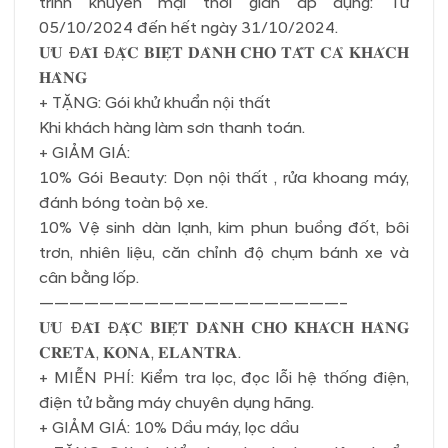
trình khuyến mại thời gian áp dụng: Từ
05/10/2024 đến hết ngày 31/10/2024.
𝐔̛𝐔 Đ𝐀̃𝐈 Đ𝐀̣̆𝐂 𝐁𝐈𝐄̣̂𝐓 𝐃𝐀̀𝐍𝐇 𝐂𝐇𝐎 𝐓𝐀̂́𝐓 𝐂𝐀̉ 𝐊𝐇𝐀́𝐂𝐇
𝐇𝐀̀𝐍𝐆
+ TẶNG: Gói khử khuẩn nội thất
Khi khách hàng làm sơn thanh toán.
+ GIẢM GIÁ:
10% Gói Beauty: Dọn nội thất , rửa khoang máy,
đánh bóng toàn bộ xe.
10% Vệ sinh dàn lạnh, kim phun buồng đốt, bôi
trơn, nhiên liệu, căn chỉnh độ chụm bánh xe và
cân bằng lốp.
————————————————————–
𝐔̛𝐔 Đ𝐀̃𝐈 Đ𝐀̣̆𝐂 𝐁𝐈𝐄̣̂𝐓 𝐃𝐀̀𝐍𝐇 𝐂𝐇𝐎 𝐊𝐇𝐀́𝐂𝐇 𝐇𝐀̀𝐍𝐆
𝐂𝐑𝐄𝐓𝐀, 𝐊𝐎𝐍𝐀, 𝐄𝐋𝐀𝐍𝐓𝐑𝐀.
+ MIỄN PHÍ: Kiểm tra lọc, đọc lỗi hệ thống điện,
điện tử bằng máy chuyên dụng hãng.
+ GIẢM GIÁ: 10% Dầu máy, lọc dầu