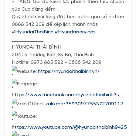
+ TẶNG: Gói đo kiểm lực phanh theo tiêu chuẩn
của Cục đăng kiểm.
Quý khách vui lòng đặt hẹn trước qua số hotline
0868 542 209 để xếp lịch nhanh nhất!
#HyundaiThaiBinh
#Hyundaiservices
_____________
HYUNDAI THÁI BÌNH
204 Lý Thường Kiệt, Kỳ Bá, Thái Bình
Hotline: 0973 885 522 – 0868 542 209
Website:
https://hyundaithaibinh.vn/
Fanpage:
https://www.facebook.com/hyundaithaibinh3s
Zalo Offical:
zalo.me/3593097755372709112
Youtube:
https://www.youtube.com/@hyundaithaibinh9425